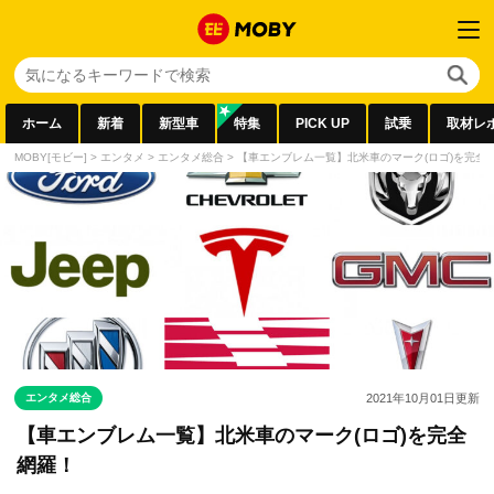
ホーム
新着
新型車
特集
PICK UP
試乗
取材レ
MOBY[モビー]
>
エンタメ
>
エンタメ総合
>
【車エンブレム一覧】北米車のマーク(ロゴ)を完全
エンタメ総合
2021年10月01日
更新
【車エンブレム一覧】北米車のマーク(ロゴ)を完全
網羅！