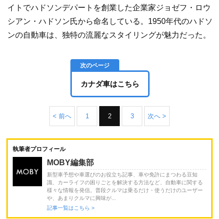
イトでハドソンデパートを創業した企業家ジョゼフ・ロウ
シアン・ハドソン氏から命名している。1950年代のハドソ
ンの自動車は、独特の流麗なスタイリングが魅力だった。
カナダ車はこちら
< 前へ
1
2
3
次へ >
執筆者プロフィール
MOBY編集部
新型車予想や車選びのお役立ち記事、車や免許にまつわる豆知
識、カーライフの困りごとを解決する方法など、自動車に関する
様々な情報を発信。普段クルマは乗るだけ・使うだけのユーザー
や、あまりクルマに興味が...
記事一覧はこちら >