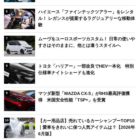
ハイエース「ファインテックツアラー」をレンタ
6
ル！ レガンスが提案するラグジュアリーな移動体
験
ムーヴをユーロスポーツカスタム！ 日常の使いや
7
すさはそのままに、他とは違うスタイルへ
トヨタ「ハリアー」一部改良でHEV一本化 特別
8
仕様車ナイトシェードも進化
マツダ新型「MAZDA CX-5」がIIHS最高評価獲
9
得 米国安全性能「TSP+」を受賞
【カー用品店】売れているカーシャンプーTOP10
10
｜愛車をきれいに保つ人気アイテムは？【2026年
6月版】