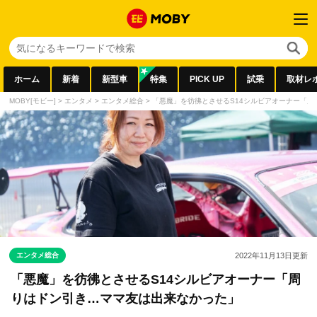
ホーム
新着
新型車
特集
PICK UP
試乗
取材レ
MOBY[モビー]
>
エンタメ
>
エンタメ総合
>
「悪魔」を彷彿とさせるS14シルビアオーナー「
エンタメ総合
2022年11月13日
更新
「悪魔」を彷彿とさせるS14シルビアオーナー「周
りはドン引き…ママ友は出来なかった」