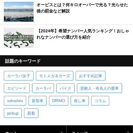
オービスとは？何キロオーバーで光る？光らせた
後の罰金など解説
【2024年】希望ナンバー人気ランキング！おしゃ
れなナンバーの選び方を紹介
話題のキーワード
カーラバ女子
モトメガネカーズ
おすすめ記事
エピソード
カーラバ
バイク
芸能人・有名人の愛車
sotoshiru
新型車
DRIMO
推し車
コラム
pickup
新着