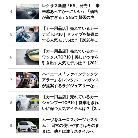
気モデルは？【2026年6月版】
レクサス新型「ES」発売！「未
来感あってかっこいい」「価格
4
が高すぎる」SNSで賛否の声
【カー用品店】売れているカー
ナビTOP10｜ドライブを快適に
5
する人気モデルは？【2026年6
月版】
【カー用品店】売れているカー
ワックスTOP10｜美しいツヤを
6
引き出す人気モデルは？【2026
年6月版】
ハイエース「ファインテックツ
アラー」をレンタル！ レガンス
7
が提案するラグジュアリーな移
動体験
【カー用品店】売れているカー
シャンプーTOP10｜愛車をきれ
8
いに保つ人気アイテムは？【202
6年6月版】
ムーヴをユーロスポーツカスタ
ム！ 日常の使いやすさはそのま
9
まに、他とは違うスタイルへ