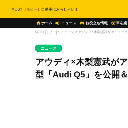
MOBY（モビー）自動車はおもしろい！
ホーム
ニュース
お役立ち情報
車を楽
MOBY[モビー]
>
ニュース
>
アウディ×木梨憲武がアートコラ
ニュース
アウディ×木梨憲武が
型「Audi Q5」を公