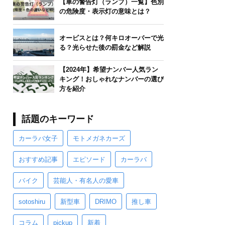
【車の警告灯（ランプ）一覧】色別
の危険度・表示灯の意味とは？
オービスとは？何キロオーバーで光
る？光らせた後の罰金など解説
【2024年】希望ナンバー人気ラン
キング！おしゃれなナンバーの選び
方を紹介
話題のキーワード
カーラバ女子
モトメガネカーズ
おすすめ記事
エピソード
カーラバ
バイク
芸能人・有名人の愛車
sotoshiru
新型車
DRIMO
推し車
コラム
pickup
新着