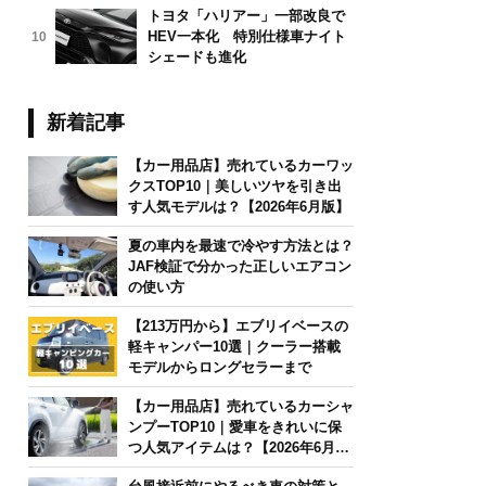
トヨタ「ハリアー」一部改良で
HEV一本化 特別仕様車ナイト
10
シェードも進化
新着記事
【カー用品店】売れているカーワッ
クスTOP10｜美しいツヤを引き出
す人気モデルは？【2026年6月版】
夏の車内を最速で冷やす方法とは？
JAF検証で分かった正しいエアコン
の使い方
【213万円から】エブリイベースの
軽キャンパー10選｜クーラー搭載
モデルからロングセラーまで
【カー用品店】売れているカーシャ
ンプーTOP10｜愛車をきれいに保
つ人気アイテムは？【2026年6月
版】