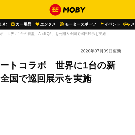
しむ
カー用品
エンタメ
モータースポーツ
イベント
メ
ボ 世界に1台の新型「Audi Q5」を公開＆全国で巡回展示を実施
2026年07月09日
更新
アートコラボ 世界に1台の新
開＆全国で巡回展示を実施