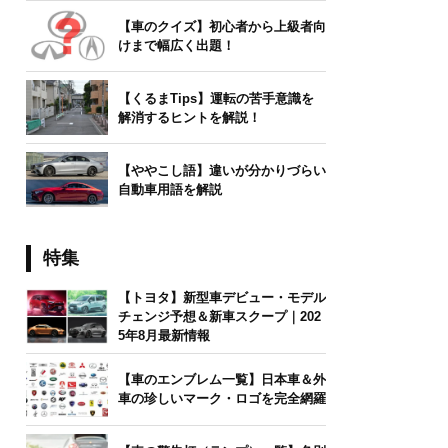
【車のクイズ】初心者から上級者向
けまで幅広く出題！
【くるまTips】運転の苦手意識を
解消するヒントを解説！
【ややこし語】違いが分かりづらい
自動車用語を解説
特集
【トヨタ】新型車デビュー・モデル
チェンジ予想＆新車スクープ｜202
5年8月最新情報
【車のエンブレム一覧】日本車＆外
車の珍しいマーク・ロゴを完全網羅