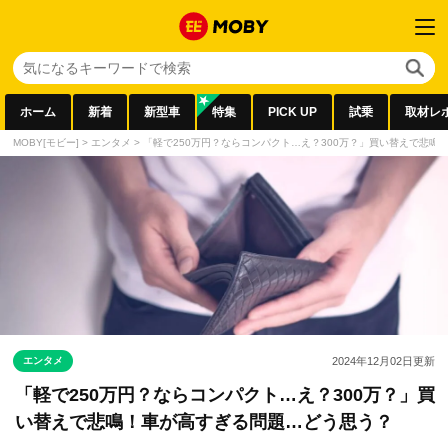
ホーム
新着
新型車
特集
PICK UP
試乗
取材レ
MOBY[モビー]
>
エンタメ
>
「軽で250万円？ならコンパクト…え？300万？」買い替えで悲鳴
エンタメ
2024年12月02日
更新
「軽で250万円？ならコンパクト…え？300万？」買
い替えで悲鳴！車が高すぎる問題…どう思う？