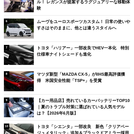
ル！ レガンスが提案するラグジュアリーな移動体
験
ムーヴをユーロスポーツカスタム！ 日常の使いや
6
すさはそのままに、他とは違うスタイルへ
トヨタ「ハリアー」一部改良でHEV一本化 特別
7
仕様車ナイトシェードも進化
マツダ新型「MAZDA CX-5」がIIHS最高評価獲
8
得 米国安全性能「TSP+」を受賞
【カー用品店】売れているカーバッテリーTOP10
9
｜夏のトラブル対策に選ばれている人気モデル
は？【2026年6月版】
トヨタ「シエンタ」一部改良 新色「クリアベー
10
ジュメタリック」追加＆ブラックドアミラー採用