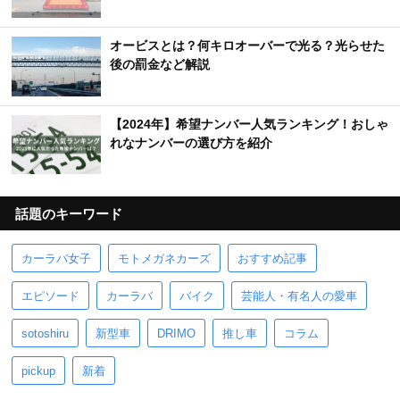
オービスとは？何キロオーバーで光る？光らせた
後の罰金など解説
【2024年】希望ナンバー人気ランキング！おしゃ
れなナンバーの選び方を紹介
話題のキーワード
カーラバ女子
モトメガネカーズ
おすすめ記事
エピソード
カーラバ
バイク
芸能人・有名人の愛車
sotoshiru
新型車
DRIMO
推し車
コラム
pickup
新着