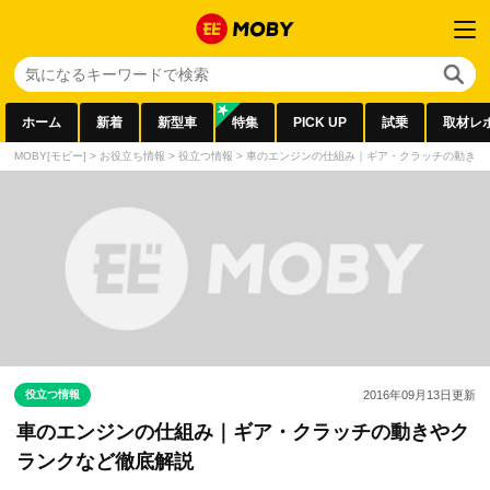
ホーム
新着
新型車
特集
PICK UP
試乗
取材レ
MOBY[モビー]
>
お役立ち情報
>
役立つ情報
>
車のエンジンの仕組み｜ギア・クラッチの動きや
役立つ情報
2016年09月13日
更新
車のエンジンの仕組み｜ギア・クラッチの動きやク
ランクなど徹底解説