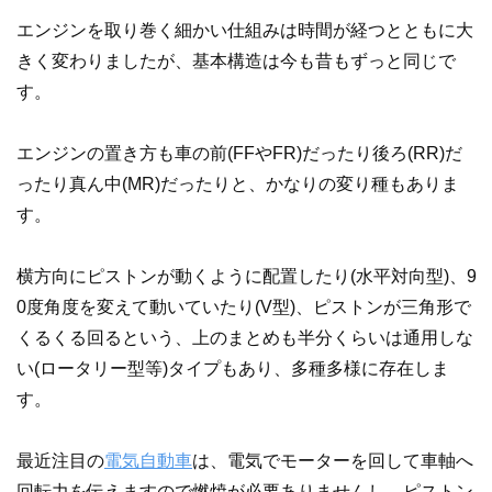
エンジンを取り巻く細かい仕組みは時間が経つとともに大
きく変わりましたが、基本構造は今も昔もずっと同じで
す。
エンジンの置き方も車の前(FFやFR)だったり後ろ(RR)だ
ったり真ん中(MR)だったりと、かなりの変り種もありま
す。
横方向にピストンが動くように配置したり(水平対向型)、9
0度角度を変えて動いていたり(V型)、ピストンが三角形で
くるくる回るという、上のまとめも半分くらいは通用しな
い(ロータリー型等)タイプもあり、多種多様に存在しま
す。
最近注目の
電気自動車
は、電気でモーターを回して車軸へ
回転力を伝えますので燃焼が必要ありませんし、ピストン