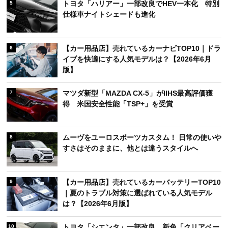
トヨタ「ハリアー」一部改良でHEV一本化 特別
5
仕様車ナイトシェードも進化
【カー用品店】売れているカーナビTOP10｜ドラ
6
イブを快適にする人気モデルは？【2026年6月
版】
マツダ新型「MAZDA CX-5」がIIHS最高評価獲
7
得 米国安全性能「TSP+」を受賞
ムーヴをユーロスポーツカスタム！ 日常の使いや
8
すさはそのままに、他とは違うスタイルへ
【カー用品店】売れているカーバッテリーTOP10
9
｜夏のトラブル対策に選ばれている人気モデル
は？【2026年6月版】
トヨタ「シエンタ」一部改良 新色「クリアベー
10