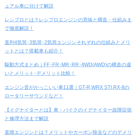
ュアル車に分けて解説
レシプロとは？レシプロエンジンの意味と構造・仕組みま
で徹底解説！
直列4気筒･3気筒･2気筒エンジンそれぞれの仕組みとメリ
ットとは？搭載車も紹介！
駆動方式まとめ｜FF･FR･MR･RR･4WD(AWD)の構造の違
いとメリット･デメリット比較！
エンジン音がかっこいい車11選｜GT-R,WRX STI,RX-8の
ロータリーサウンドなど！
【イグナイターとは】車・バイクのイグナイター故障症状
と修理方法まで解説
直噴エンジンとは？メリットやカーボン除去などのデメリ