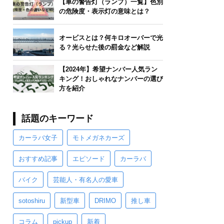
【車の警告灯（ランプ）一覧】色別
の危険度・表示灯の意味とは？
オービスとは？何キロオーバーで光
る？光らせた後の罰金など解説
【2024年】希望ナンバー人気ラン
キング！おしゃれなナンバーの選び
方を紹介
話題のキーワード
カーラバ女子
モトメガネカーズ
おすすめ記事
エピソード
カーラバ
バイク
芸能人・有名人の愛車
sotoshiru
新型車
DRIMO
推し車
コラム
pickup
新着