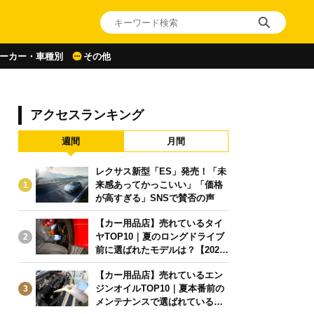
ーカー・車種別
その他
アクセスランキング
週間
月間
レクサス新型「ES」発売！「未
来感あってかっこいい」「価格
1
が高すぎる」SNSで賛否の声
【カー用品店】売れているタイ
ヤTOP10｜夏のロングドライブ
2
前に選ばれたモデルは？【2026
年6月版】
【カー用品店】売れているエン
ジンオイルTOP10｜夏本番前の
3
メンテナンスで選ばれている人