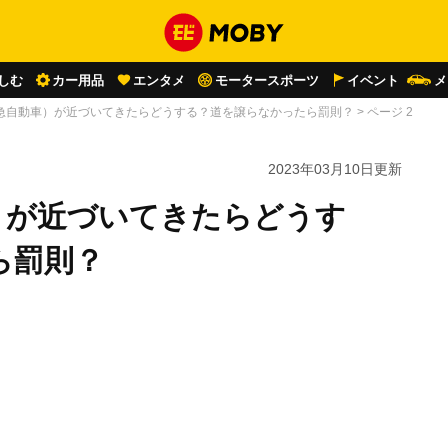
しむ
カー用品
エンタメ
モータースポーツ
イベント
メ
急自動車）が近づいてきたらどうする？道を譲らなかったら罰則？
>
ページ 2
2023年03月10日
更新
）が近づいてきたらどうす
ら罰則？