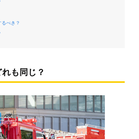
？
するべき？
？
どれも同じ？