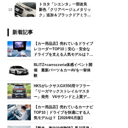
トヨタ「シエンタ」一部改良
新色「クリアベージュメタリッ
10
ク」追加＆ブラックドアミラー
採用
新着記事
【カー用品店】売れているドライブ
レコーダーTOP10｜安心・安全な
ドライブを支える人気モデルは？
【2026年6月版】
BLITZ×carrozzeria体感イベント開
催 最新パーツ＆カーAVを一挙体
験
HKSがレクサスGX550用マフラー
「リーガマックストレイルマスタ
ー」発売 V6サウンドと上質デザ
インを両立
【カー用品店】売れているカーナビ
TOP10｜ドライブを快適にする人
気モデルは？【2026年6月版】