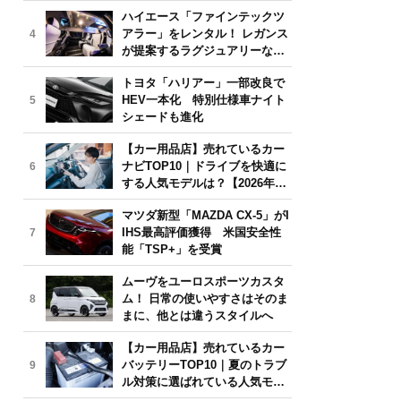
気モデルは？【2026年6月版】
ハイエース「ファインテックツ
アラー」をレンタル！ レガンス
4
が提案するラグジュアリーな移
動体験
トヨタ「ハリアー」一部改良で
HEV一本化 特別仕様車ナイト
5
シェードも進化
【カー用品店】売れているカー
ナビTOP10｜ドライブを快適に
6
する人気モデルは？【2026年6
月版】
マツダ新型「MAZDA CX-5」がI
IHS最高評価獲得 米国安全性
7
能「TSP+」を受賞
ムーヴをユーロスポーツカスタ
ム！ 日常の使いやすさはそのま
8
まに、他とは違うスタイルへ
【カー用品店】売れているカー
バッテリーTOP10｜夏のトラブ
9
ル対策に選ばれている人気モデ
ルは？【2026年6月版】