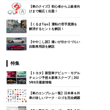
【車のクイズ】初心者から上級者向
けまで幅広く出題！
【くるまTips】運転の苦手意識を
解消するヒントを解説！
【ややこし語】違いが分かりづらい
自動車用語を解説
特集
【トヨタ】新型車デビュー・モデル
チェンジ予想＆新車スクープ｜202
5年8月最新情報
【車のエンブレム一覧】日本車＆外
車の珍しいマーク・ロゴを完全網羅