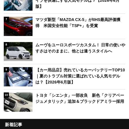
イブを快適にする人気モデルは？【2026年6月
版】
マツダ新型「MAZDA CX-5」がIIHS最高評価獲
7
得 米国安全性能「TSP+」を受賞
ムーヴをユーロスポーツカスタム！ 日常の使いや
8
すさはそのままに、他とは違うスタイルへ
【カー用品店】売れているカーバッテリーTOP10
9
｜夏のトラブル対策に選ばれている人気モデル
は？【2026年6月版】
トヨタ「シエンタ」一部改良 新色「クリアベー
10
ジュメタリック」追加＆ブラックドアミラー採用
新着記事