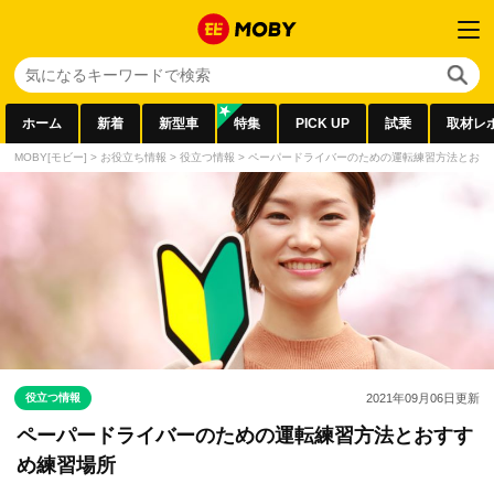
ホーム
新着
新型車
特集
PICK UP
試乗
取材レ
MOBY[モビー]
>
お役立ち情報
>
役立つ情報
>
ペーパードライバーのための運転練習方法とおす
役立つ情報
2021年09月06日
更新
ペーパードライバーのための運転練習方法とおすす
め練習場所