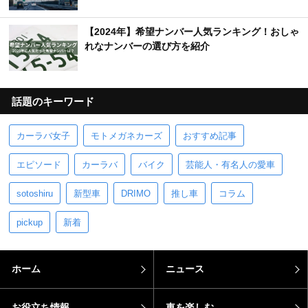
【2024年】希望ナンバー人気ランキング！おしゃ
れなナンバーの選び方を紹介
話題のキーワード
カーラバ女子
モトメガネカーズ
おすすめ記事
エピソード
カーラバ
バイク
芸能人・有名人の愛車
sotoshiru
新型車
DRIMO
推し車
コラム
pickup
新着
ホーム
ニュース
お役立ち情報
車を楽しむ