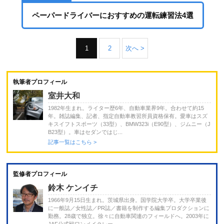
ペーパードライバーにおすすめの運転練習法4選
1
2
次へ >
執筆者プロフィール
室井大和
1982年生まれ。ライター歴6年、自動車業界9年。合わせて約15
年。雑誌編集、記者、指定自動車教習所員資格保有。愛車はスズ
キスイフトスポーツ（33型）、BMW323i（E90型）、ジムニー（J
B23型）。車はセダンではじ...
記事一覧はこちら >
監修者プロフィール
鈴木 ケンイチ
1966年9月15日生まれ。茨城県出身。国学院大学卒。大学卒業後
に一般誌／女性誌／PR誌／書籍を制作する編集プロダクションに
勤務。28歳で独立。徐々に自動車関連のフィールドへ。2003年に