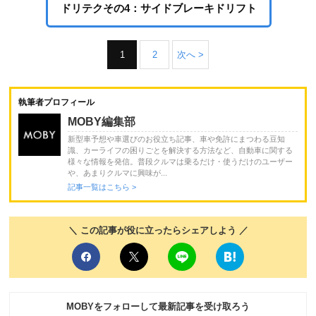
ドリテクその4：サイドブレーキドリフト
1
2
次へ >
執筆者プロフィール
MOBY編集部
新型車予想や車選びのお役立ち記事、車や免許にまつわる豆知
識、カーライフの困りごとを解決する方法など、自動車に関する
様々な情報を発信。普段クルマは乗るだけ・使うだけのユーザー
や、あまりクルマに興味が...
記事一覧はこちら >
＼ この記事が役に立ったらシェアしよう ／
MOBYをフォローして最新記事を受け取ろう