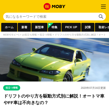
ホーム
新着
新型車
特集
PICK UP
試乗
取材レ
MOBY[モビー]
>
お役立ち情報
>
役立つ情報
>
ドリフトのやり方を駆動方式別に解説！オートマ
役立つ情報
2020年07月16日
更新
ドリフトのやり方を駆動方式別に解説！オートマ車
やFF車は不向きなの？