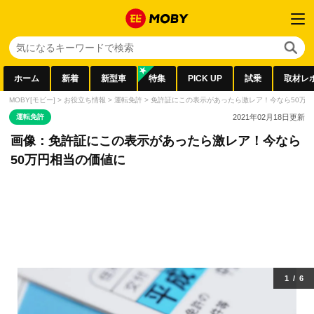
ホーム
新着
新型車
特集
PICK UP
試乗
取材レ
MOBY[モビー]
>
お役立ち情報
>
運転免許
>
免許証にこの表示があったら激レア！今なら50万
運転免許
2021年02月18日
更新
画像：免許証にこの表示があったら激レア！今なら
50万円相当の価値に
1
/
6