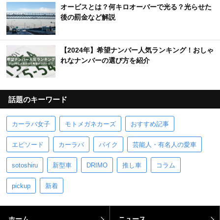
オービスとは？何キロオーバーで光る？光らせた
後の罰金など解説
【2024年】希望ナンバー人気ランキング！おしゃ
れなナンバーの選び方を紹介
話題のキーワード
カーラバ女子
モトメガネカーズ
おすすめ記事
エピソード
カーラバ
バイク
芸能人・有名人の愛車
sotoshiru
新型車
DRIMO
推し車
コラム
pickup
新着
ホーム
ニュース