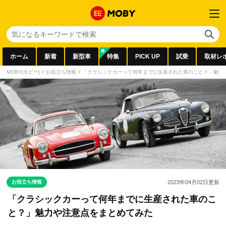
ホーム
新着
新型車
特集
PICK UP
試乗
取材レ
MOBY[モビー]
>
お役立ち情報
>
「クラシックカーって何年までに生産された車のこと？」魅力
お役立ち情報
2023年04月02日
更新
「クラシックカーって何年までに生産された車のこ
と？」魅力や注意点をまとめてみた