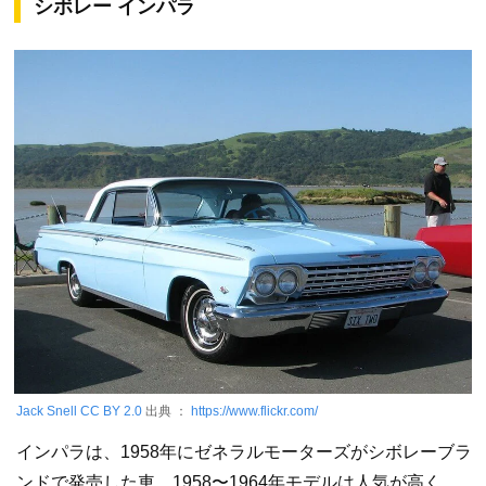
シボレー インパラ
Jack Snell
CC BY 2.0
出典 ：
https://www.flickr.com/
インパラは、1958年にゼネラルモーターズがシボレーブラ
ンドで発売した車。1958〜1964年モデルは人気が高く、