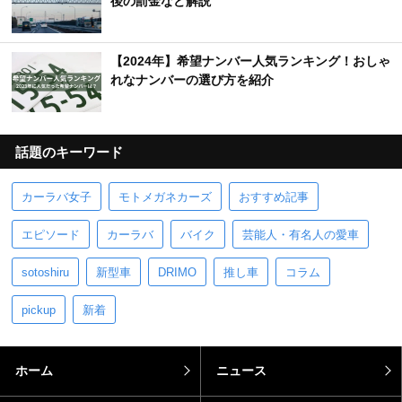
後の罰金など解説
【2024年】希望ナンバー人気ランキング！おしゃ
れなナンバーの選び方を紹介
話題のキーワード
カーラバ女子
モトメガネカーズ
おすすめ記事
エピソード
カーラバ
バイク
芸能人・有名人の愛車
sotoshiru
新型車
DRIMO
推し車
コラム
pickup
新着
ホーム
ニュース