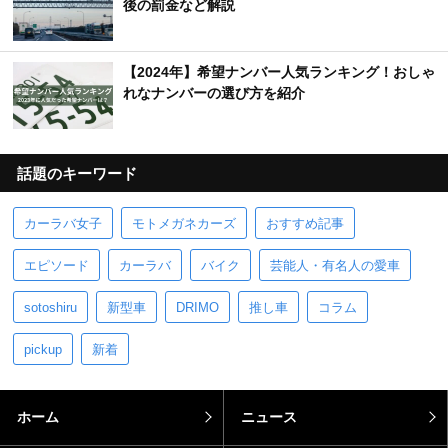
後の罰金など解説
【2024年】希望ナンバー人気ランキング！おしゃ
れなナンバーの選び方を紹介
話題のキーワード
カーラバ女子
モトメガネカーズ
おすすめ記事
エピソード
カーラバ
バイク
芸能人・有名人の愛車
sotoshiru
新型車
DRIMO
推し車
コラム
pickup
新着
ホーム
ニュース