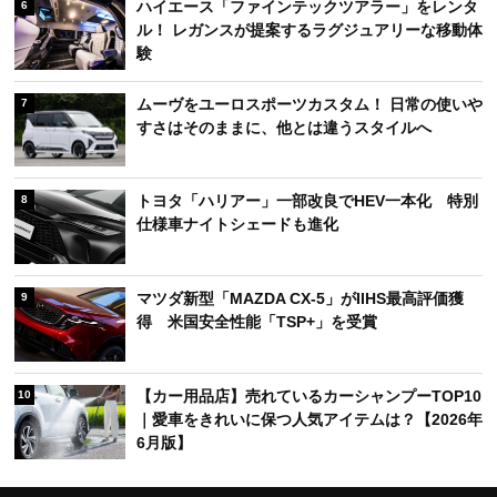
ハイエース「ファインテックツアラー」をレンタ
6
ル！ レガンスが提案するラグジュアリーな移動体
験
ムーヴをユーロスポーツカスタム！ 日常の使いや
7
すさはそのままに、他とは違うスタイルへ
トヨタ「ハリアー」一部改良でHEV一本化 特別
8
仕様車ナイトシェードも進化
マツダ新型「MAZDA CX-5」がIIHS最高評価獲
9
得 米国安全性能「TSP+」を受賞
【カー用品店】売れているカーシャンプーTOP10
10
｜愛車をきれいに保つ人気アイテムは？【2026年
6月版】