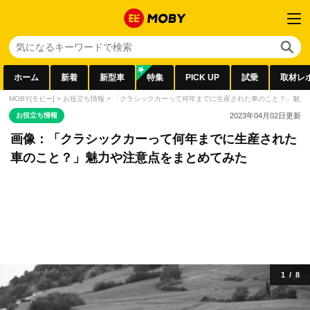
ホーム
新着
新型車
特集
PICK UP
試乗
取材レ
MOBY[モビー]
>
お役立ち情報
>
「クラシックカーって何年までに生産された車のこと？」魅力
お役立ち情報
2023年04月02日
更新
画像：「クラシックカーって何年までに生産された
車のこと？」魅力や注意点をまとめてみた
1
/
8