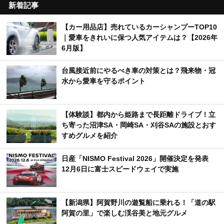
新着記事
【カー用品店】売れているカーシャンプーTOP10
｜愛車をきれいに保つ人気アイテムは？【2026年
6月版】
台風接近前にやるべき車の対策とは？飛来物・冠
水から愛車を守るポイント
【体験談】都内から姫路まで長距離ドライブ！立
ち寄った沼津SA・岡崎SA・刈谷SAの施設とおす
すめグルメを紹介
日産「NISMO Festival 2026」開催決定を発表
12月6日に富士スピードウェイで実施
【新潟県】阿賀野川の遊覧船に乗れる！「道の駅
阿賀の里」で楽しむ渓谷美と地元グルメ