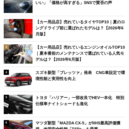
いい」「価格が高すぎる」SNSで賛否の声
【カー用品店】売れているタイヤTOP10｜夏のロ
2
ングドライブ前に選ばれたモデルは？【2026年6
月版】
【カー用品店】売れているエンジンオイルTOP10
3
｜夏本番前のメンテナンスで選ばれている人気モ
デルは？【2026年6月版】
スズキ新型「ブレッツァ」発表 CNG車設定で環
4
境性能と実用性を向上
トヨタ「ハリアー」一部改良でHEV一本化 特別
5
仕様車ナイトシェードも進化
マツダ新型「MAZDA CX-5」がIIHS最高評価獲
6