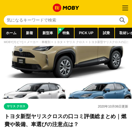
ホーム
新着
新型車
特集
PICK UP
試乗
取材レ
MOBY[モビー]
>
メーカー・車種別
>
トヨタ
>
ヤリス クロス
>
トヨタ新型ヤリスクロスの口コ
ヤリス クロス
2020年10月06日
更新
トヨタ新型ヤリスクロスの口コミ評価総まとめ｜燃
費や装備、車選びの注意点は？