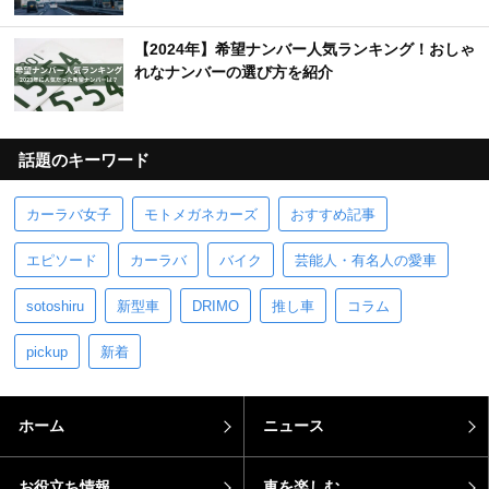
【2024年】希望ナンバー人気ランキング！おしゃ
れなナンバーの選び方を紹介
話題のキーワード
カーラバ女子
モトメガネカーズ
おすすめ記事
エピソード
カーラバ
バイク
芸能人・有名人の愛車
sotoshiru
新型車
DRIMO
推し車
コラム
pickup
新着
ホーム
ニュース
お役立ち情報
車を楽しむ