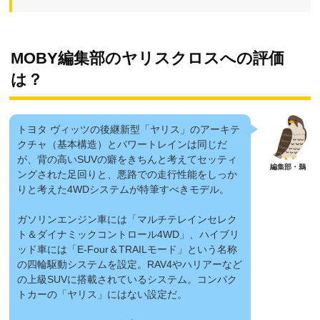
MOBY編集部のヤリスクロスへの評価
は？
トヨタ ヴィッツの後継新型「ヤリス」のアーキテ
クチャ（基本構造）と
パワートレイン
は同じだ
が、背の高い
SUV
の癖をきちんと考えてセッティ
ングされた足回りと、悪路での走行性能をしっか
りと考えた
4WD
システムが特筆すべきモデル。
ガソリンエンジン車には「マルチテレインセレク
ト＆ダイナミックコントロール4WD」、
ハイブリ
ッド
車には「E-Four＆TRAILモード」という名称
の四輪駆動システムを設定。RAV4やハリアーなど
の上級SUVに搭載されているシステム。コンパク
トカーの「ヤリス」にはない設定だ。