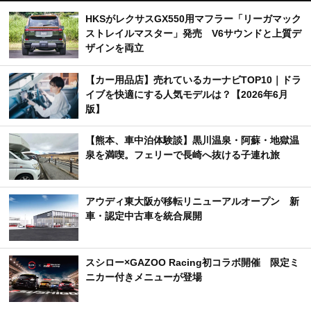
HKSがレクサスGX550用マフラー「リーガマック
ストレイルマスター」発売 V6サウンドと上質デ
ザインを両立
【カー用品店】売れているカーナビTOP10｜ドラ
イブを快適にする人気モデルは？【2026年6月
版】
【熊本、車中泊体験談】黒川温泉・阿蘇・地獄温
泉を満喫。フェリーで長崎へ抜ける子連れ旅
アウディ東大阪が移転リニューアルオープン 新
車・認定中古車を統合展開
スシロー×GAZOO Racing初コラボ開催 限定ミ
ニカー付きメニューが登場