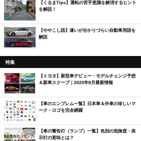
【くるまTips】運転の苦手意識を解消するヒント
を解説！
【ややこし語】違いが分かりづらい自動車用語を
解説
特集
【トヨタ】新型車デビュー・モデルチェンジ予想
＆新車スクープ｜2025年8月最新情報
【車のエンブレム一覧】日本車＆外車の珍しいマ
ーク・ロゴを完全網羅
【車の警告灯（ランプ）一覧】色別の危険度・表
示灯の意味とは？