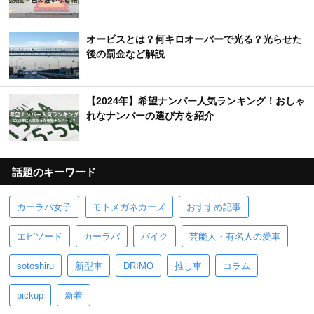
オービスとは？何キロオーバーで光る？光らせた
後の罰金など解説
【2024年】希望ナンバー人気ランキング！おしゃ
れなナンバーの選び方を紹介
話題のキーワード
カーラバ女子
モトメガネカーズ
おすすめ記事
エピソード
カーラバ
バイク
芸能人・有名人の愛車
sotoshiru
新型車
DRIMO
推し車
コラム
pickup
新着