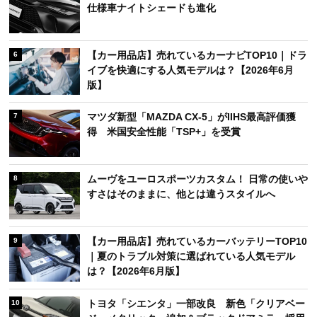
仕様車ナイトシェードも進化
【カー用品店】売れているカーナビTOP10｜ドラ
6
イブを快適にする人気モデルは？【2026年6月
版】
マツダ新型「MAZDA CX-5」がIIHS最高評価獲
7
得 米国安全性能「TSP+」を受賞
ムーヴをユーロスポーツカスタム！ 日常の使いや
8
すさはそのままに、他とは違うスタイルへ
【カー用品店】売れているカーバッテリーTOP10
9
｜夏のトラブル対策に選ばれている人気モデル
は？【2026年6月版】
トヨタ「シエンタ」一部改良 新色「クリアベー
10