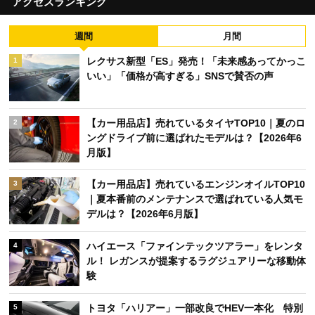
アクセスランキング
週間
月間
レクサス新型「ES」発売！「未来感あってかっこ
1
いい」「価格が高すぎる」SNSで賛否の声
【カー用品店】売れているタイヤTOP10｜夏のロ
2
ングドライブ前に選ばれたモデルは？【2026年6
月版】
【カー用品店】売れているエンジンオイルTOP10
3
｜夏本番前のメンテナンスで選ばれている人気モ
デルは？【2026年6月版】
ハイエース「ファインテックツアラー」をレンタ
4
ル！ レガンスが提案するラグジュアリーな移動体
験
トヨタ「ハリアー」一部改良でHEV一本化 特別
5