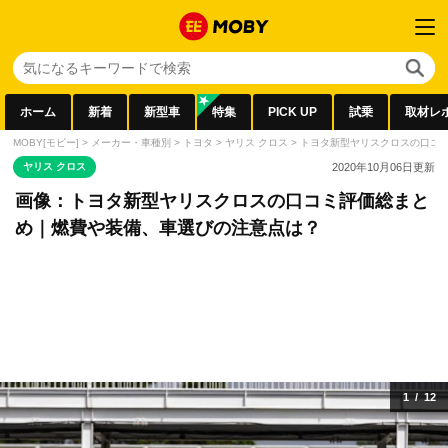
ホーム
新着
新型車
特集
PICK UP
試乗
取材レ
MOBY[モビー]
>
メーカー・車種別
>
トヨタ
>
ヤリス クロス
>
トヨタ新型ヤリスクロスの口コ
ヤリス クロス
2020年10月06日
更新
画像：トヨタ新型ヤリスクロスの口コミ評価総まと
め｜燃費や装備、車選びの注意点は？
1
/
12