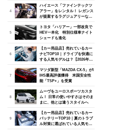
気モデルは？【2026年6月版】
ハイエース「ファインテックツ
アラー」をレンタル！ レガンス
4
が提案するラグジュアリーな移
動体験
トヨタ「ハリアー」一部改良で
HEV一本化 特別仕様車ナイト
5
シェードも進化
【カー用品店】売れているカー
ナビTOP10｜ドライブを快適に
6
する人気モデルは？【2026年6
月版】
マツダ新型「MAZDA CX-5」がI
IHS最高評価獲得 米国安全性
7
能「TSP+」を受賞
ムーヴをユーロスポーツカスタ
ム！ 日常の使いやすさはそのま
8
まに、他とは違うスタイルへ
【カー用品店】売れているカー
バッテリーTOP10｜夏のトラブ
9
ル対策に選ばれている人気モデ
ルは？【2026年6月版】