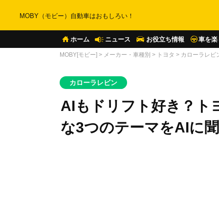
MOBY（モビー）自動車はおもしろい！
ホーム
ニュース
お役立ち情報
車を楽
MOBY[モビー]
>
メーカー・車種別
>
トヨタ
>
カローラレビ
カローラレビン
AIもドリフト好き？ト
な3つのテーマをAIに