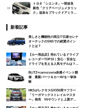
トヨタ「シエンタ」一部改良
新色「クリアベージュメタリッ
10
ク」追加＆ブラックドアミラー
採用
新着記事
美しさと機能性の両立!?日産セレナ
オーテックのSNSでの絶賛ポイン
トとは？
【カー用品店】売れているドライブ
レコーダーTOP10｜安心・安全な
ドライブを支える人気モデルは？
【2026年6月版】
BLITZ×carrozzeria体感イベント開
催 最新パーツ＆カーAVを一挙体
験
HKSがレクサスGX550用マフラー
「リーガマックストレイルマスタ
ー」発売 V6サウンドと上質デザ
インを両立