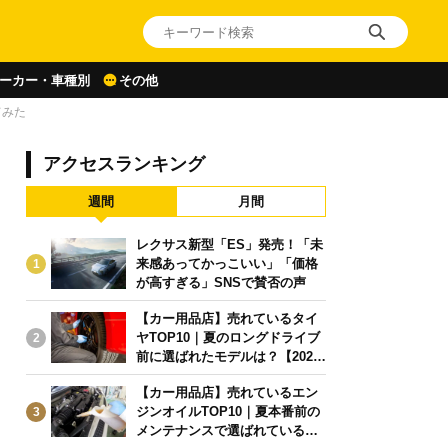
ーカー・車種別
その他
てみた
アクセスランキング
週間
月間
レクサス新型「ES」発売！「未
来感あってかっこいい」「価格
1
が高すぎる」SNSで賛否の声
【カー用品店】売れているタイ
ヤTOP10｜夏のロングドライブ
2
前に選ばれたモデルは？【2026
年6月版】
【カー用品店】売れているエン
ジンオイルTOP10｜夏本番前の
3
メンテナンスで選ばれている人