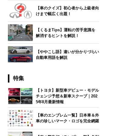
【車のクイズ】初心者から上級者向
けまで幅広く出題！
【くるまTips】運転の苦手意識を
解消するヒントを解説！
【ややこし語】違いが分かりづらい
自動車用語を解説
特集
【トヨタ】新型車デビュー・モデル
チェンジ予想＆新車スクープ｜202
5年8月最新情報
【車のエンブレム一覧】日本車＆外
車の珍しいマーク・ロゴを完全網羅