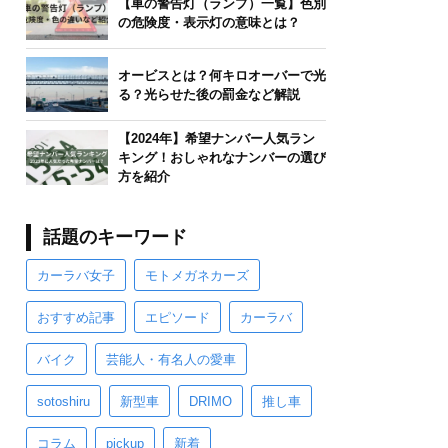
【車の警告灯（ランプ）一覧】色別
の危険度・表示灯の意味とは？
オービスとは？何キロオーバーで光
る？光らせた後の罰金など解説
【2024年】希望ナンバー人気ラン
キング！おしゃれなナンバーの選び
方を紹介
話題のキーワード
カーラバ女子
モトメガネカーズ
おすすめ記事
エピソード
カーラバ
バイク
芸能人・有名人の愛車
sotoshiru
新型車
DRIMO
推し車
コラム
pickup
新着