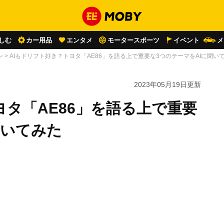
しむ
カー用品
エンタメ
モータースポーツ
イベント
メ
ン
>
AIもドリフト好き？トヨタ「AE86」を語る上で重要な3つのテーマをAIに聞い
2023年05月19日
更新
ヨタ「AE86」を語る上で重要
聞いてみた