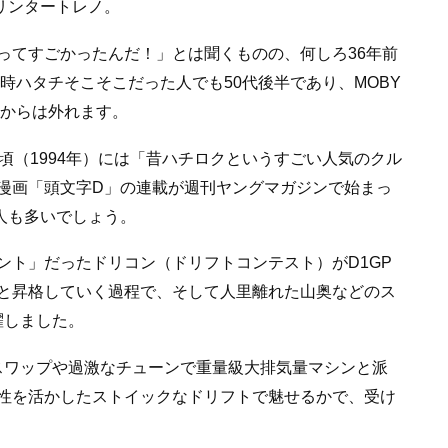
プリンタートレノ。
ってすごかったんだ！」とは聞くものの、何しろ36年前
当時ハタチそこそこだった人でも50代後半であり、MOBY
」からは外れます。
頃（1994年）には「昔ハチロクというすごい人気のクル
漫画「頭文字D」の連載が週刊ヤングマガジンで始まっ
う人も多いでしょう。
ント」だったドリコン（ドリフトコンテスト）がD1GP
と昇格していく過程で、そして人里離れた山奥などのス
躍しました。
ンスワップや過激なチューンで重量級大排気量マシンと派
性を活かしたストイックなドリフトで魅せるかで、受け