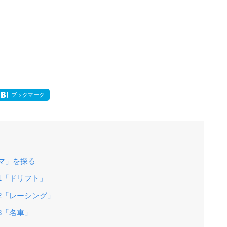
ブックマーク
ーマ」を探る
の1「ドリフト」
の2「レーシング」
3「名車」