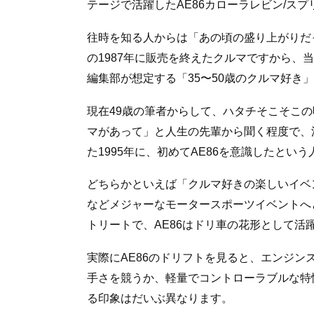
テージで活躍したAE86カローラレビン/ス
往時を知る人からは「あの頃の盛り上がりだ
の1987年に販売を終えたクルマですから、
編集部が想定する「35〜50歳のクルマ好き
現在49歳の筆者からして、ハタチそこそこの
マがあって」と人生の先輩から聞く程度で、
た1995年に、初めてAE86を意識したとい
どちらかといえば「クルマ好きの楽しいイベ
などメジャーなモータースポーツイベントへ
トリートで、AE86はドリ車の花形として活
実際にAE86のドリフトを見ると、エンジ
手さを競うか、軽量でコントローラブルな特
る印象はだいぶ異なります。