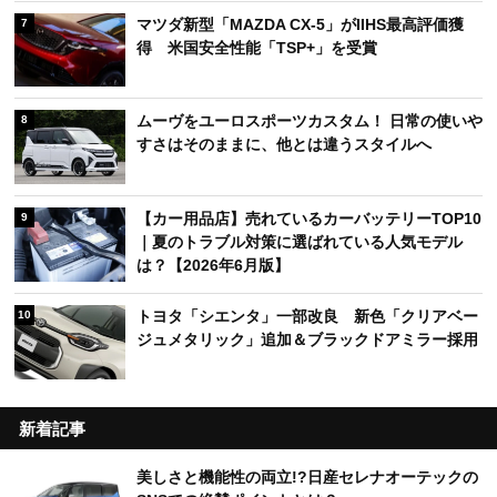
マツダ新型「MAZDA CX-5」がIIHS最高評価獲
7
得 米国安全性能「TSP+」を受賞
ムーヴをユーロスポーツカスタム！ 日常の使いや
8
すさはそのままに、他とは違うスタイルへ
【カー用品店】売れているカーバッテリーTOP10
9
｜夏のトラブル対策に選ばれている人気モデル
は？【2026年6月版】
トヨタ「シエンタ」一部改良 新色「クリアベー
10
ジュメタリック」追加＆ブラックドアミラー採用
新着記事
美しさと機能性の両立!?日産セレナオーテックの