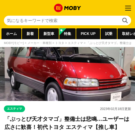
ホーム
新着
新型車
特集
PICK UP
試乗
取材レ
MOBY[モビー]
>
メーカー・車種別
>
トヨタ
>
エスティマ
>
「ぶっとび天才タマゴ」整備士は悲
エスティマ
2023年02月18日
更新
「ぶっとび天才タマゴ」整備士は悲鳴…ユーザーは
広さに歓喜！初代トヨタ エスティマ【推し車】