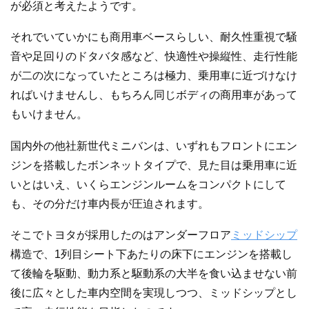
が必須と考えたようです。
それでいていかにも商用車ベースらしい、耐久性重視で騒
音や足回りのドタバタ感など、快適性や操縦性、走行性能
が二の次になっていたところは極力、乗用車に近づけなけ
ればいけませんし、もちろん同じボディの商用車があって
もいけません。
国内外の他社新世代ミニバンは、いずれもフロントにエン
ジンを搭載したボンネットタイプで、見た目は乗用車に近
いとはいえ、いくらエンジンルームをコンパクトにして
も、その分だけ車内長が圧迫されます。
そこでトヨタが採用したのはアンダーフロア
ミッドシップ
構造で、1列目シート下あたりの床下にエンジンを搭載し
て後輪を駆動、動力系と駆動系の大半を食い込ませない前
後に広々とした車内空間を実現しつつ、ミッドシップとし