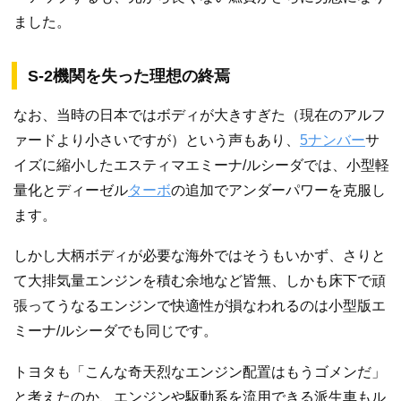
ました。
S-2機関を失った理想の終焉
なお、当時の日本ではボディが大きすぎた（現在のアルフ
ァードより小さいですが）という声もあり、
5ナンバー
サ
イズに縮小したエスティマエミーナ/ルシーダでは、小型軽
量化とディーゼル
ターボ
の追加でアンダーパワーを克服し
ます。
しかし大柄ボディが必要な海外ではそうもいかず、さりと
て大排気量エンジンを積む余地など皆無、しかも床下で頑
張ってうなるエンジンで快適性が損なわれるのは小型版エ
ミーナ/ルシーダでも同じです。
トヨタも「こんな奇天烈なエンジン配置はもうゴメンだ」
と考えたのか、エンジンや駆動系を流用できる派生車もル