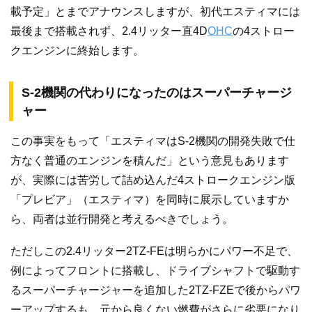
載予定」とまでアナウンスしますが、初代エスティマには
最後まで搭載されず、2.4リッター直4D
OHC
の4ストロー
クエンジンに終始します。
S-2機関の代わりになったのはスーパーチャージ
ャー
この事実をもって「エスティマはS-2機関の開発失敗で仕
方なく普通のエンジンを積んだ」という意見もあります
が、実際には苦労して詰め込んだ4ストロークエンジン版
「プレビア」（エスティマ）を同時に展示していますか
ら、両者は並行開発と考えるべきでしょう。
ただしこの2.4リッター2TZ-FEは明らかにパワー不足で、
例によってフロントに搭載し、ドライブシャフトで駆動す
るスーパーチャージャーを追加した2TZ-FZEで後からパワ
ーアップするも、元から良くない燃費がさらに劣悪になり