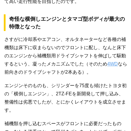
て高い走行性能を目指したのです。
奇怪な横倒しエンジンとタマゴ型ボディが最大の
特徴となった
さすがに冷却系やエアコン、オルタネーターなど各種の補
機類は床下に収まらないのでフロントに配し、なんと床下
のエンジンから補機類用ドライブシャフトを伸ばして駆動
するという、凝ったメカニズムでした（そのため
4WD
なら
前向きのドライブシャフトが2本ある）。
エンジンそのものも、シリンダーを75度も傾けたトヨタ初
の「横倒しエンジン」、2TZ-FEを新開発して押し込み、
整備性は劣悪でしたが、とにかくレイアウトを成立させま
す。
補機類を押し込むスペースがフロントに必要だったもの