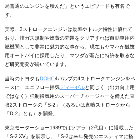
局普通のエンジンを積んだ」というエピソードも有名で
す。
実際、2ストロークエンジンは効率やトルク特性に優れて
おり、排ガス規制や燃費の問題をクリアすれば自動車用内
燃機関として非常に魅力的な事から、現在もヤマハが競技
用オートバイに採用したり、マツダが新たに特許を取るな
ど研究開発が続いています。
当時のトヨタも
DOHC
4バルブの4ストロークエンジンをベ
ースに、ユニフロー掃気
ディーゼル
と同じく（出力向上用
ではなく）強制掃気用のスーパーチャージャーを備えた直
噴2ストロークの「S-2」（あるいは直噴ストロークから
「D-2」とも）を開発。
東京モーターショー1989ではソアラ（2代目）に搭載した
「S-2 XV」を展示し、「S-2は来年発売のエスティマに搭