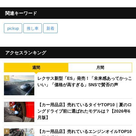
関連キーワード
pickup
推し車
新着
アクセスランキング
週間
月間
レクサス新型「ES」発売！「未来感あってかっこ
1
いい」「価格が高すぎる」SNSで賛否の声
【カー用品店】売れているタイヤTOP10｜夏のロ
2
ングドライブ前に選ばれたモデルは？【2026年6
月版】
【カー用品店】売れているエンジンオイルTOP10
3