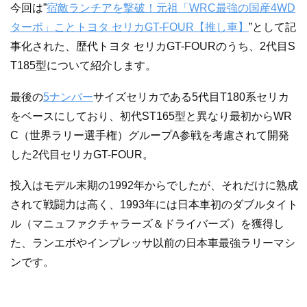
今回は”
宿敵ランチアを撃破！元祖「WRC最強の国産4WD
ターボ」ことトヨタ セリカGT-FOUR【推し車】
”として記
事化された、歴代トヨタ セリカGT-FOURのうち、2代目S
T185型について紹介します。
最後の
5ナンバー
サイズセリカである5代目T180系セリカ
をベースにしており、初代ST165型と異なり最初からWR
C（世界ラリー選手権）グループA参戦を考慮されて開発
した2代目セリカGT-FOUR。
投入はモデル末期の1992年からでしたが、それだけに熟成
されて戦闘力は高く、1993年には日本車初のダブルタイト
ル（マニュファクチャラーズ＆ドライバーズ）を獲得し
た、ランエボやインプレッサ以前の日本車最強ラリーマシ
ンです。