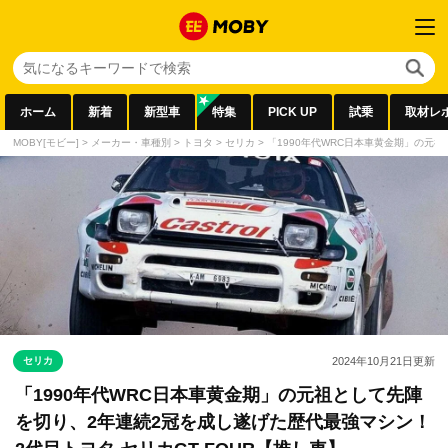
ホーム
新着
新型車
特集
PICK UP
試乗
取材レ
MOBY[モビー]
>
メーカー・車種別
>
トヨタ
>
セリカ
>
「1990年代WRC日本車黄金期」の元祖
セリカ
2024年10月21日
更新
「1990年代WRC日本車黄金期」の元祖として先陣
を切り、2年連続2冠を成し遂げた歴代最強マシン！