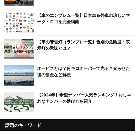
【車のエンブレム一覧】日本車＆外車の珍しいマ
ーク・ロゴを完全網羅
【車の警告灯（ランプ）一覧】色別の危険度・表
示灯の意味とは？
オービスとは？何キロオーバーで光る？光らせた
後の罰金など解説
【2024年】希望ナンバー人気ランキング！おしゃ
れなナンバーの選び方を紹介
話題のキーワード