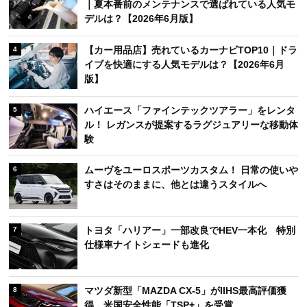
｜夏本番前のメンテナンスで選ばれている人気モ
デルは？【2026年6月版】
【カー用品店】売れているカーナビTOP10｜ドラ
4
イブを快適にする人気モデルは？【2026年6月
版】
ハイエース「ファインテックツアラー」をレンタ
5
ル！ レガンスが提案するラグジュアリーな移動体
験
ムーヴをユーロスポーツカスタム！ 日常の使いや
6
すさはそのままに、他とは違うスタイルへ
トヨタ「ハリアー」一部改良でHEV一本化 特別
7
仕様車ナイトシェードも進化
マツダ新型「MAZDA CX-5」がIIHS最高評価獲
8
得 米国安全性能「TSP+」を受賞