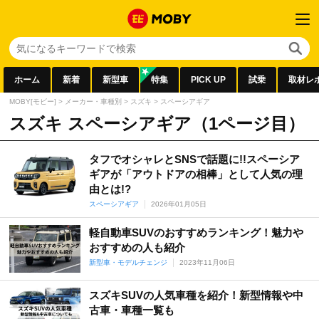
ホーム
新着
新型車
特集
PICK UP
試乗
取材レ
MOBY[モビー]
>
メーカー・車種別
>
スズキ
>
スペーシアギア
スズキ スペーシアギア（1ページ目）
タフでオシャレとSNSで話題に!!スペーシア
ギアが「アウトドアの相棒」として人気の理
由とは!?
スペーシアギア
2026年01月05日
軽自動車SUVのおすすめランキング！魅力や
おすすめの人も紹介
新型車・モデルチェンジ
2023年11月06日
スズキSUVの人気車種を紹介！新型情報や中
古車・車種一覧も