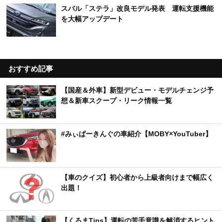
スバル「ステラ」改良モデル発表 運転支援機能
を大幅アップデート
おすすめ記事
【国産＆外車】新型デビュー・モデルチェンジ予
想＆新車スクープ・リーク情報一覧
#みぃぱーきんぐの車紹介【MOBY×YouTuber】
【車のクイズ】初心者から上級者向けまで幅広く
出題！
【くるまTips】運転の苦手意識を解消するヒント