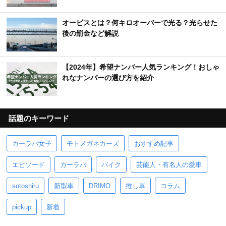
オービスとは？何キロオーバーで光る？光らせた
後の罰金など解説
【2024年】希望ナンバー人気ランキング！おしゃ
れなナンバーの選び方を紹介
話題のキーワード
カーラバ女子
モトメガネカーズ
おすすめ記事
エピソード
カーラバ
バイク
芸能人・有名人の愛車
sotoshiru
新型車
DRIMO
推し車
コラム
pickup
新着