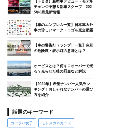
【トヨタ】新型車デビュー・モデル
チェンジ予想＆新車スクープ｜202
5年8月最新情報
【車のエンブレム一覧】日本車＆外
車の珍しいマーク・ロゴを完全網羅
【車の警告灯（ランプ）一覧】色別
の危険度・表示灯の意味とは？
オービスとは？何キロオーバーで光
る？光らせた後の罰金など解説
【2024年】希望ナンバー人気ラン
キング！おしゃれなナンバーの選び
方を紹介
話題のキーワード
カーラバ女子
モトメガネカーズ