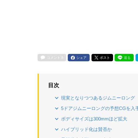
コメント
8
シェア
ポスト
送る
目次
現実となりつつあるジムニーロング
5ドアジムニーロングの予想CGを入
ボディサイズは300mmほど拡大
ハイブリッド化は賛否か