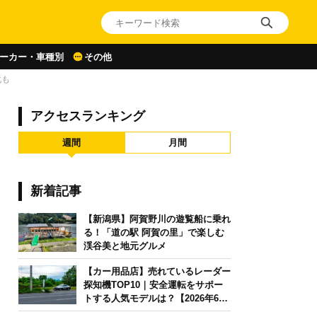
ーカー・車種別
その他
化も
アクセスランキング
週間
月間
新着記事
【新潟県】阿賀野川の遊覧船に乗れ
る！「道の駅 阿賀の里」で楽しむ
渓谷美と地元グルメ
【カー用品店】売れているレーダー
探知機TOP10｜安全運転をサポー
トする人気モデルは？【2026年6月
版】