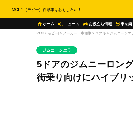
MOBY（モビー）自動車はおもしろい！
ホーム
ニュース
お役立ち情報
車を楽
MOBY[モビー]
>
メーカー・車種別
>
スズキ
>
ジムニーシエ
ジムニーシエラ
5ドアのジムニーロング
街乗り向けにハイブリ