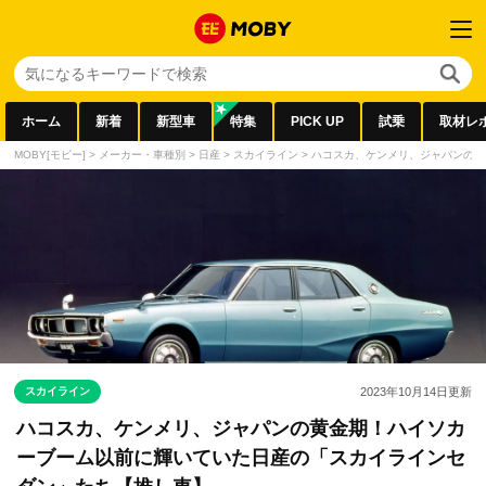
ホーム
新着
新型車
特集
PICK UP
試乗
取材レ
MOBY[モビー]
>
メーカー・車種別
>
日産
>
スカイライン
>
ハコスカ、ケンメリ、ジャパンの黄
スカイライン
2023年10月14日
更新
ハコスカ、ケンメリ、ジャパンの黄金期！ハイソカ
ーブーム以前に輝いていた日産の「スカイラインセ