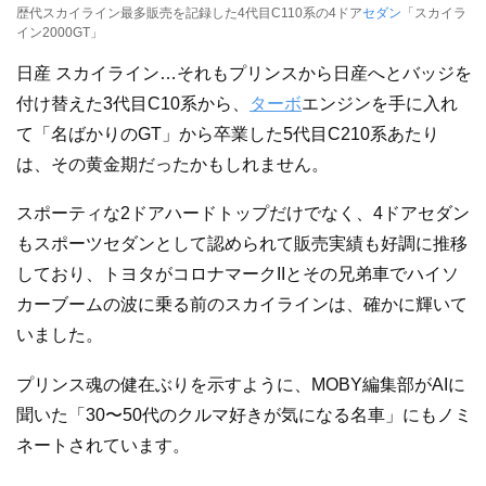
歴代スカイライン最多販売を記録した4代目C110系の4ドア
セダン
「スカイラ
イン2000GT」
日産 スカイライン…それもプリンスから日産へとバッジを
付け替えた3代目C10系から、
ターボ
エンジンを手に入れ
て「名ばかりのGT」から卒業した5代目C210系あたり
は、その黄金期だったかもしれません。
スポーティな2ドアハードトップだけでなく、4ドアセダン
もスポーツセダンとして認められて販売実績も好調に推移
しており、トヨタがコロナマークIIとその兄弟車でハイソ
カーブームの波に乗る前のスカイラインは、確かに輝いて
いました。
プリンス魂の健在ぶりを示すように、MOBY編集部がAIに
聞いた「30〜50代のクルマ好きが気になる名車」にもノミ
ネートされています。