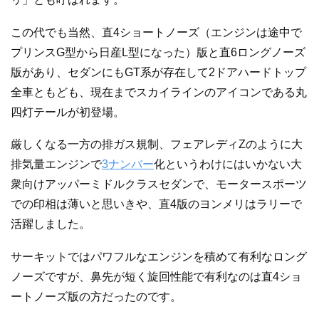
この代でも当然、直4ショートノーズ（エンジンは途中で
プリンスG型から日産L型になった）版と直6ロングノーズ
版があり、セダンにもGT系が存在して2ドアハードトップ
全車ともども、現在までスカイラインのアイコンである丸
四灯テールが初登場。
厳しくなる一方の排ガス規制、フェアレディZのように大
排気量エンジンで
3ナンバー
化というわけにはいかない大
衆向けアッパーミドルクラスセダンで、モータースポーツ
での印相は薄いと思いきや、直4版のヨンメリはラリーで
活躍しました。
サーキットではパワフルなエンジンを積めて有利なロング
ノーズですが、鼻先が短く旋回性能で有利なのは直4ショ
ートノーズ版の方だったのです。