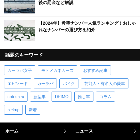
後の罰金など解説
【2024年】希望ナンバー人気ランキング！おしゃ
れなナンバーの選び方を紹介
話題のキーワード
カーラバ女子
モトメガネカーズ
おすすめ記事
エピソード
カーラバ
バイク
芸能人・有名人の愛車
sotoshiru
新型車
DRIMO
推し車
コラム
pickup
新着
ホーム
ニュース