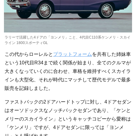
ラリーで活躍した4ドアの「ヨンメリ」こと、4代目C110系ケンメリ・スカイ
ライン 1800スポーティGL
この代からローレルと
プラットフォーム
を共有した姉妹車
という10代目R34まで続く関係が始まり、全てのクルマが
大きくなっていくのに合わせ、車格を維持すべくスカイラ
インも大型化、それが時代にマッチして歴代モデルで最多
販売を記録しました。
ファストバックの2ドアハードトップに対し、4ドアセダン
はオーソドックスなノッチバックセダンであり、「ケンと
メリーのスカイライン」というキャッチコピーから愛称は
「ケンメリ」ですが、4ドアセダンに限っては「ヨンメ
リ」とも呼ばれます。