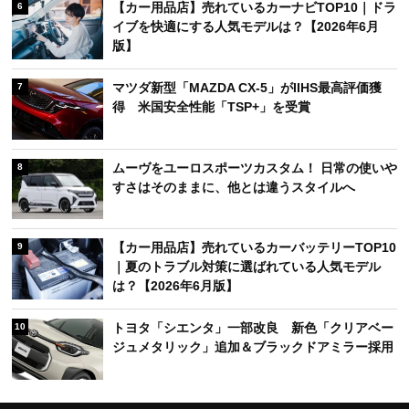
【カー用品店】売れているカーナビTOP10｜ドラ
6
イブを快適にする人気モデルは？【2026年6月
版】
マツダ新型「MAZDA CX-5」がIIHS最高評価獲
7
得 米国安全性能「TSP+」を受賞
ムーヴをユーロスポーツカスタム！ 日常の使いや
8
すさはそのままに、他とは違うスタイルへ
【カー用品店】売れているカーバッテリーTOP10
9
｜夏のトラブル対策に選ばれている人気モデル
は？【2026年6月版】
トヨタ「シエンタ」一部改良 新色「クリアベー
10
ジュメタリック」追加＆ブラックドアミラー採用