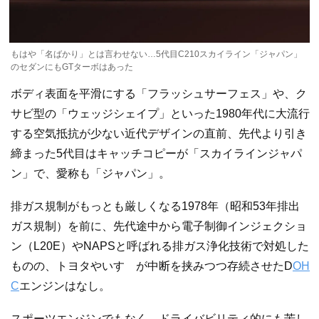
もはや「名ばかり」とは言わせない…5代目C210スカイライン「ジャパン」
のセダンにもGTターボはあった
ボディ表面を平滑にする「フラッシュサーフェス」や、ク
サビ型の「ウェッジシェイプ」といった1980年代に大流行
する空気抵抗が少ない近代デザインの直前、先代より引き
締まった5代目はキャッチコピーが「スカイラインジャパ
ン」で、愛称も「ジャパン」。
排ガス規制がもっとも厳しくなる1978年（昭和53年排出
ガス規制）を前に、先代途中から電子制御インジェクショ
ン（L20E）やNAPSと呼ばれる排ガス浄化技術で対処した
ものの、トヨタやいすゞが中断を挟みつつ存続させたD
OH
C
エンジンはなし。
スポーツエンジンでもなく、ドライバビリティ的にも苦し