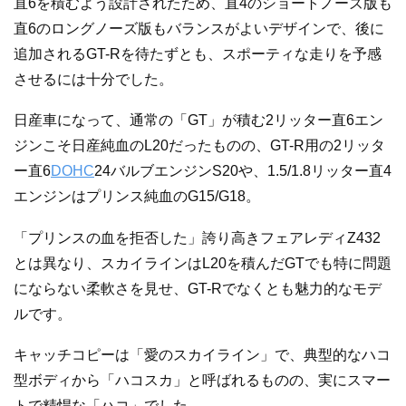
直6を積むよう設計されたため、直4のショートノーズ版も
直6のロングノーズ版もバランスがよいデザインで、後に
追加されるGT-Rを待たずとも、スポーティな走りを予感
させるには十分でした。
日産車になって、通常の「GT」が積む2リッター直6エン
ジンこそ日産純血のL20だったものの、GT-R用の2リッタ
ー直6
DOHC
24バルブエンジンS20や、1.5/1.8リッター直4
エンジンはプリンス純血のG15/G18。
「プリンスの血を拒否した」誇り高きフェアレディZ432
とは異なり、スカイラインはL20を積んだGTでも特に問題
にならない柔軟さを見せ、GT-Rでなくとも魅力的なモデ
ルです。
キャッチコピーは「愛のスカイライン」で、典型的なハコ
型ボディから「ハコスカ」と呼ばれるものの、実にスマー
トで精悍な「ハコ」でした。