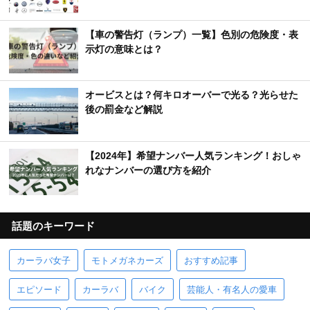
【車の警告灯（ランプ）一覧】色別の危険度・表
示灯の意味とは？
オービスとは？何キロオーバーで光る？光らせた
後の罰金など解説
【2024年】希望ナンバー人気ランキング！おしゃ
れなナンバーの選び方を紹介
話題のキーワード
カーラバ女子
モトメガネカーズ
おすすめ記事
エピソード
カーラバ
バイク
芸能人・有名人の愛車