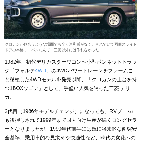
クロカンが似合うような場面でも全く違和感がなく、それでいて両側スライド
ドアの本格ミニバンなんて、三菱以外には作れなかった
1982年、初代デリカスターワゴンへ小型ボンネットトラッ
ク「フォルテ
4WD
」の4WDパワートレーンをフレームご
と移植した4WDモデルを発売以降、「クロカンの土台を持
つ1BOXワゴン」として、手堅い人気を誇った三菱 デリ
カ。
2代目（1986年モデルチェンジ）になっても、RVブームに
も後押しされて1999年まで国内向け生産が続くロングセラ
ーとなりましたが、1990年代前半には既に将来的な衝突安
全基準、乗用車的な見栄えや快適性など、時代の変化への