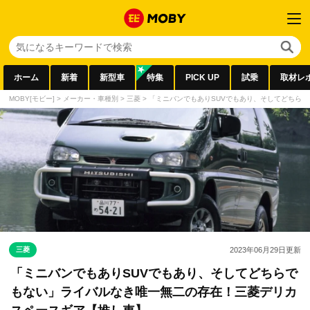
ホーム
新着
新型車
特集
PICK UP
試乗
取材レ
MOBY[モビー]
>
メーカー・車種別
>
三菱
>
「ミニバンでもありSUVでもあり、そしてどちら
三菱
2023年06月29日
更新
「ミニバンでもありSUVでもあり、そしてどちらで
もない」ライバルなき唯一無二の存在！三菱デリカ