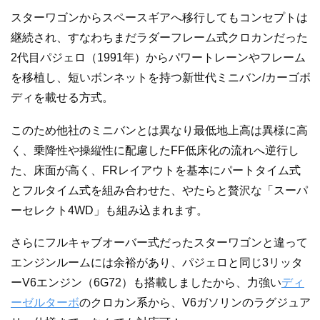
スターワゴンからスペースギアへ移行してもコンセプトは
継続され、すなわちまだラダーフレーム式クロカンだった
2代目パジェロ（1991年）からパワートレーンやフレーム
を移植し、短いボンネットを持つ新世代ミニバン/カーゴボ
ディを載せる方式。
このため他社のミニバンとは異なり最低地上高は異様に高
く、乗降性や操縦性に配慮したFF低床化の流れへ逆行し
た、床面が高く、FRレイアウトを基本にパートタイム式
とフルタイム式を組み合わせた、やたらと贅沢な「スーパ
ーセレクト4WD」も組み込まれます。
さらにフルキャブオーバー式だったスターワゴンと違って
エンジンルームには余裕があり、パジェロと同じ3リッタ
ーV6エンジン（6G72）も搭載しましたから、力強い
ディ
ーゼル
ターボ
のクロカン系から、V6ガソリンのラグジュア