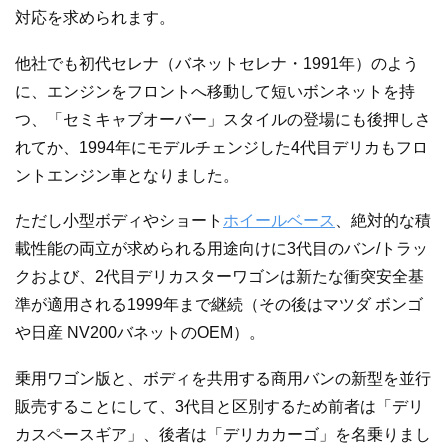
対応を求められます。
他社でも初代セレナ（バネットセレナ・1991年）のよう
に、エンジンをフロントへ移動して短いボンネットを持
つ、「セミキャブオーバー」スタイルの登場にも後押しさ
れてか、1994年にモデルチェンジした4代目デリカもフロ
ントエンジン車となりました。
ただし小型ボディやショート
ホイールベース
、絶対的な積
載性能の両立が求められる用途向けに3代目のバン/トラッ
クおよび、2代目デリカスターワゴンは新たな衝突安全基
準が適用される1999年まで継続（その後はマツダ ボンゴ
や日産 NV200バネットのOEM）。
乗用ワゴン版と、ボディを共用する商用バンの新型を並行
販売することにして、3代目と区別するため前者は「デリ
カスペースギア」、後者は「デリカカーゴ」を名乗りまし