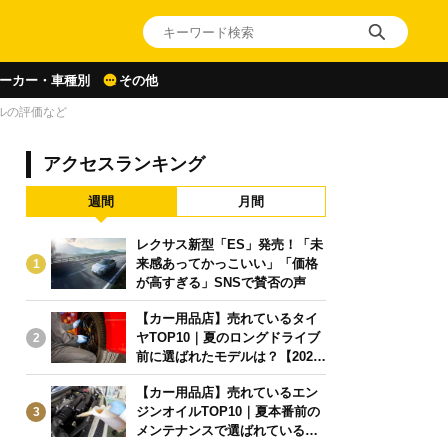
ーカー・車種別
その他
ルの評価など
アクセスランキング
週間
月間
レクサス新型「ES」発売！「未
来感あってかっこいい」「価格
1
が高すぎる」SNSで賛否の声
【カー用品店】売れているタイ
ヤTOP10｜夏のロングドライブ
2
前に選ばれたモデルは？【2026
年6月版】
【カー用品店】売れているエン
ジンオイルTOP10｜夏本番前の
3
メンテナンスで選ばれている人