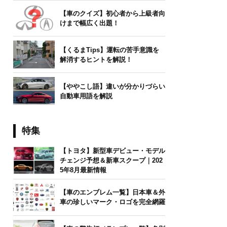
【車のクイズ】初心者から上級者向
けまで幅広く出題！
【くるまTips】運転の苦手意識を
解消するヒントを解説！
【ややこし語】違いが分かりづらい
自動車用語を解説
特集
【トヨタ】新型車デビュー・モデル
チェンジ予想＆新車スクープ｜202
5年8月最新情報
【車のエンブレム一覧】日本車＆外
車の珍しいマーク・ロゴを完全網羅