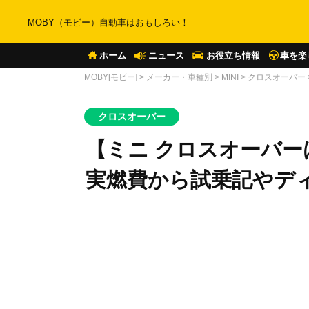
MOBY（モビー）自動車はおもしろい！
ホーム
ニュース
お役立ち情報
車を楽
MOBY[モビー]
>
メーカー・車種別
>
MINI
>
クロスオーバー
クロスオーバー
【ミニ クロスオーバ
実燃費から試乗記やデ