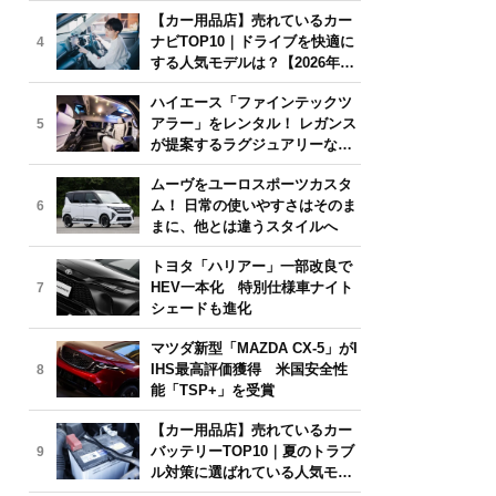
気モデルは？【2026年6月版】
【カー用品店】売れているカー
ナビTOP10｜ドライブを快適に
4
する人気モデルは？【2026年6
月版】
ハイエース「ファインテックツ
アラー」をレンタル！ レガンス
5
が提案するラグジュアリーな移
動体験
ムーヴをユーロスポーツカスタ
ム！ 日常の使いやすさはそのま
6
まに、他とは違うスタイルへ
トヨタ「ハリアー」一部改良で
HEV一本化 特別仕様車ナイト
7
シェードも進化
マツダ新型「MAZDA CX-5」がI
IHS最高評価獲得 米国安全性
8
能「TSP+」を受賞
【カー用品店】売れているカー
バッテリーTOP10｜夏のトラブ
9
ル対策に選ばれている人気モデ
ルは？【2026年6月版】