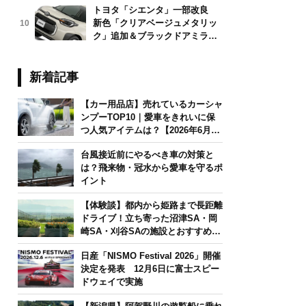
トヨタ「シエンタ」一部改良
新色「クリアベージュメタリッ
10
ク」追加＆ブラックドアミラー
採用
新着記事
【カー用品店】売れているカーシャ
ンプーTOP10｜愛車をきれいに保
つ人気アイテムは？【2026年6月
版】
台風接近前にやるべき車の対策と
は？飛来物・冠水から愛車を守るポ
イント
【体験談】都内から姫路まで長距離
ドライブ！立ち寄った沼津SA・岡
崎SA・刈谷SAの施設とおすすめグ
ルメを紹介
日産「NISMO Festival 2026」開催
決定を発表 12月6日に富士スピー
ドウェイで実施