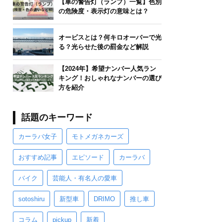
【車の警告灯（ランプ）一覧】色別
の危険度・表示灯の意味とは？
オービスとは？何キロオーバーで光
る？光らせた後の罰金など解説
【2024年】希望ナンバー人気ラン
キング！おしゃれなナンバーの選び
方を紹介
話題のキーワード
カーラバ女子
モトメガネカーズ
おすすめ記事
エピソード
カーラバ
バイク
芸能人・有名人の愛車
sotoshiru
新型車
DRIMO
推し車
コラム
pickup
新着