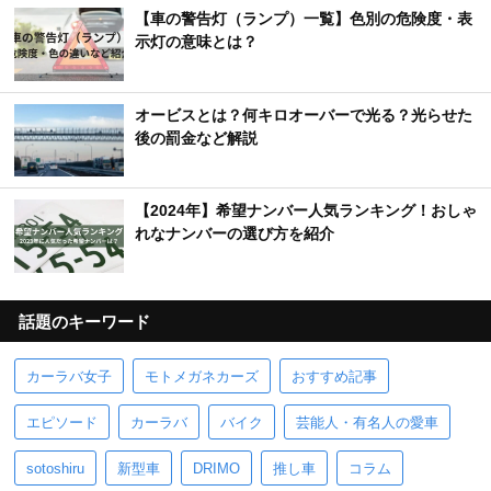
【車の警告灯（ランプ）一覧】色別の危険度・表
示灯の意味とは？
オービスとは？何キロオーバーで光る？光らせた
後の罰金など解説
【2024年】希望ナンバー人気ランキング！おしゃ
れなナンバーの選び方を紹介
話題のキーワード
カーラバ女子
モトメガネカーズ
おすすめ記事
エピソード
カーラバ
バイク
芸能人・有名人の愛車
sotoshiru
新型車
DRIMO
推し車
コラム