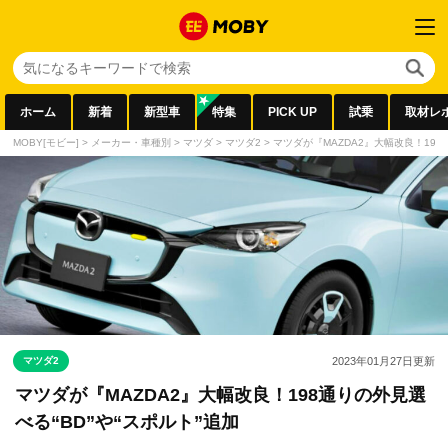
ホーム
新着
新型車
特集
PICK UP
試乗
取材レ
MOBY[モビー]
>
メーカー・車種別
>
マツダ
>
マツダ2
>
マツダが『MAZDA2』大幅改良！198
マツダ2
2023年01月27日
更新
マツダが『MAZDA2』大幅改良！198通りの外見選
べる“BD”や“スポルト”追加