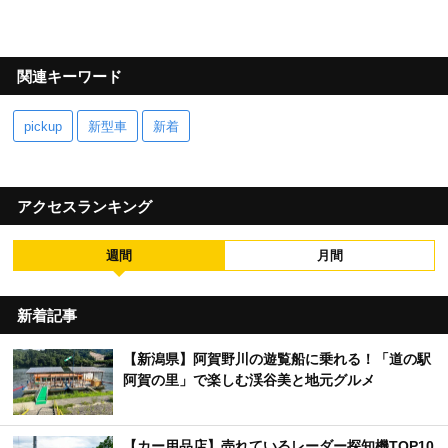
関連キーワード
pickup
新型車
新着
アクセスランキング
週間
月間
新着記事
【新潟県】阿賀野川の遊覧船に乗れる！「道の駅
阿賀の里」で楽しむ渓谷美と地元グルメ
【カー用品店】売れているレーダー探知機TOP10