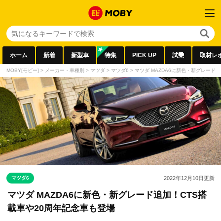
ホーム
新着
新型車
特集
PICK UP
試乗
取材レ
MOBY[モビー]
>
メーカー・車種別
>
マツダ
>
マツダ6
>
マツダ MAZDA6に新色・新グレード
マツダ6
2022年12月10日
更新
マツダ MAZDA6に新色・新グレード追加！CTS搭
載車や20周年記念車も登場