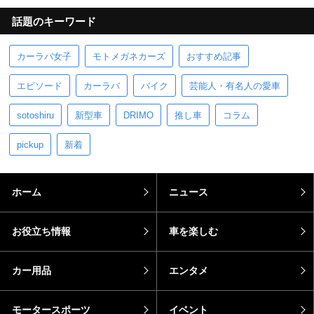
話題のキーワード
カーラバ女子
モトメガネカーズ
おすすめ記事
エピソード
カーラバ
バイク
芸能人・有名人の愛車
sotoshiru
新型車
DRIMO
推し車
コラム
pickup
新着
ホーム
ニュース
お役立ち情報
車を楽しむ
カー用品
エンタメ
モータースポーツ
イベント