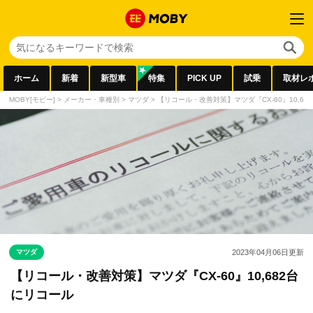
ホーム
新着
新型車
特集
PICK UP
試乗
取材レ
MOBY[モビー]
>
メーカー・車種別
>
マツダ
>
【リコール・改善対策】マツダ『CX-60』10,68
マツダ
2023年04月06日
更新
【リコール・改善対策】マツダ『CX-60』10,682台
にリコール