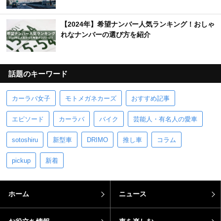
【2024年】希望ナンバー人気ランキング！おしゃ
れなナンバーの選び方を紹介
話題のキーワード
カーラバ女子
モトメガネカーズ
おすすめ記事
エピソード
カーラバ
バイク
芸能人・有名人の愛車
sotoshiru
新型車
DRIMO
推し車
コラム
pickup
新着
ホーム
ニュース