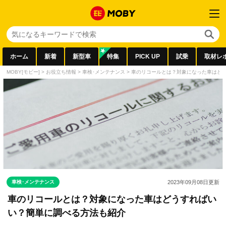
ホーム
新着
新型車
特集
PICK UP
試乗
取材レ
MOBY[モビー]
>
お役立ち情報
>
車検･メンテナンス
>
車のリコールとは？対象になった車はど
車検･メンテナンス
2023年09月08日
更新
車のリコールとは？対象になった車はどうすればい
い？簡単に調べる方法も紹介