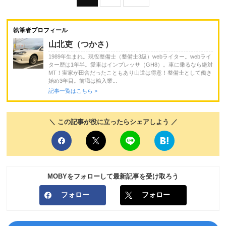
執筆者プロフィール
山北吏（つかさ）
1989年生まれ。現役整備士（整備士3級）webライター。webライ
ター歴は1年半。愛車はインプレッサ（GH8）。車に乗るなら絶対
MT！実家が田舎だったこともあり山道は得意！整備士として働き
始め3年目。前職は輸入業...
記事一覧はこちら >
＼ この記事が役に立ったらシェアしよう ／
MOBYをフォローして最新記事を受け取ろう
フォロー
フォロー