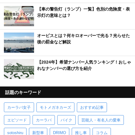
【車の警告灯（ランプ）一覧】色別の危険度・表
示灯の意味とは？
オービスとは？何キロオーバーで光る？光らせた
後の罰金など解説
【2024年】希望ナンバー人気ランキング！おしゃ
れなナンバーの選び方を紹介
話題のキーワード
カーラバ女子
モトメガネカーズ
おすすめ記事
エピソード
カーラバ
バイク
芸能人・有名人の愛車
sotoshiru
新型車
DRIMO
推し車
コラム