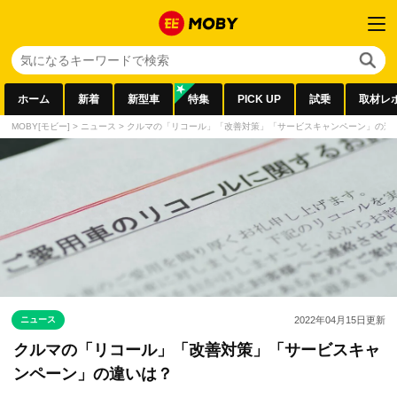
ホーム
新着
新型車
特集
PICK UP
試乗
取材レ
MOBY[モビー]
>
ニュース
>
クルマの「リコール」「改善対策」「サービスキャンペーン」の違
ニュース
2022年04月15日
更新
クルマの「リコール」「改善対策」「サービスキャ
ンペーン」の違いは？