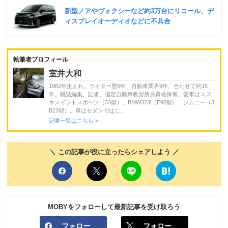
執筆者プロフィール
室井大和
1982年生まれ。ライター歴6年、自動車業界9年。合わせて約15
年。雑誌編集、記者、指定自動車教習所員資格保有。愛車はスズ
キスイフトスポーツ（33型）、BMW323i（E90型）、ジムニー（J
B23型）。車はセダンではじ...
記事一覧はこちら >
＼ この記事が役に立ったらシェアしよう ／
MOBYをフォローして最新記事を受け取ろう
フォロー
フォロー