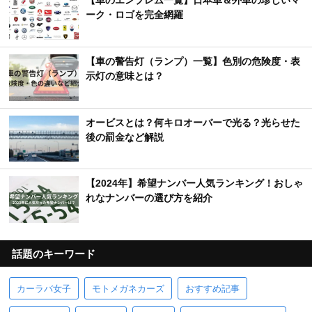
【車のエンブレム一覧】日本車＆外車の珍しいマ
ーク・ロゴを完全網羅
【車の警告灯（ランプ）一覧】色別の危険度・表
示灯の意味とは？
オービスとは？何キロオーバーで光る？光らせた
後の罰金など解説
【2024年】希望ナンバー人気ランキング！おしゃ
れなナンバーの選び方を紹介
話題のキーワード
カーラバ女子
モトメガネカーズ
おすすめ記事