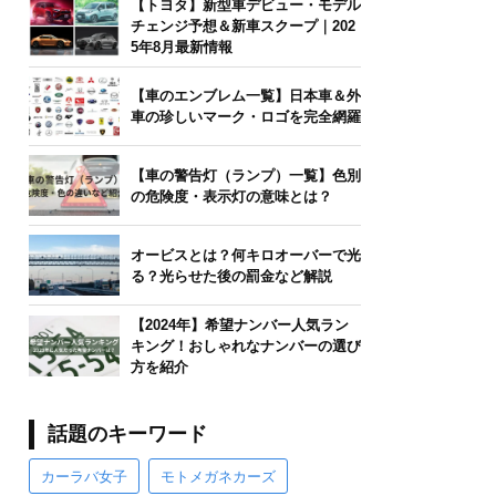
【トヨタ】新型車デビュー・モデル
チェンジ予想＆新車スクープ｜202
5年8月最新情報
【車のエンブレム一覧】日本車＆外
車の珍しいマーク・ロゴを完全網羅
【車の警告灯（ランプ）一覧】色別
の危険度・表示灯の意味とは？
オービスとは？何キロオーバーで光
る？光らせた後の罰金など解説
【2024年】希望ナンバー人気ラン
キング！おしゃれなナンバーの選び
方を紹介
話題のキーワード
カーラバ女子
モトメガネカーズ