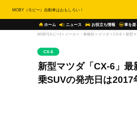
MOBY（モビー）自動車はおもしろい！
ホーム
ニュース
お役立ち情報
車を楽
MOBY[モビー]
>
メーカー・車種別
>
マツダ
>
CX-6
>
新型マ
CX-6
新型マツダ「CX-6」
乗SUVの発売日は2017