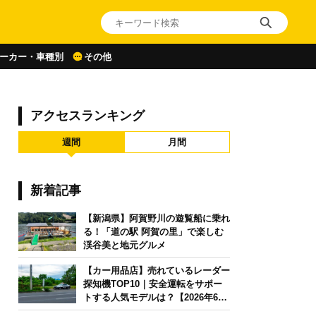
ーカー・車種別
その他
アクセスランキング
週間
月間
新着記事
【新潟県】阿賀野川の遊覧船に乗れ
る！「道の駅 阿賀の里」で楽しむ
渓谷美と地元グルメ
【カー用品店】売れているレーダー
探知機TOP10｜安全運転をサポー
トする人気モデルは？【2026年6月
版】