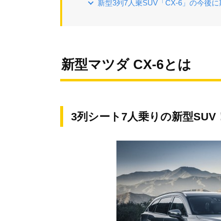
新型3列7人乗SUV「CX-6」の今後
新型マツダ CX-6とは
3列シート7人乗りの新型SUV