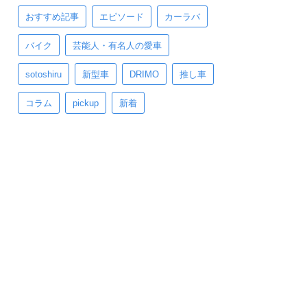
おすすめ記事
エピソード
カーラバ
バイク
芸能人・有名人の愛車
sotoshiru
新型車
DRIMO
推し車
コラム
pickup
新着