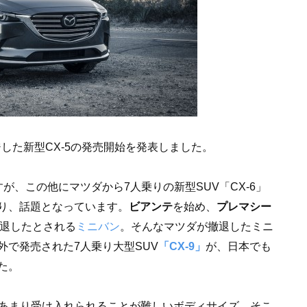
ジした新型CX-5の発売開始を発表しました。
すが、この他にマツダから7人乗りの新型SUV「CX-6」
り、話題となっています。
ビアンテ
を始め、
プレマシー
撤退したとされる
ミニバン
。そんなマツダが撤退したミニ
で発売された7人乗り大型SUV
「CX-9」
が、日本でも
た。
ではあまり受け入れられることが難しいボディサイズ。そこ