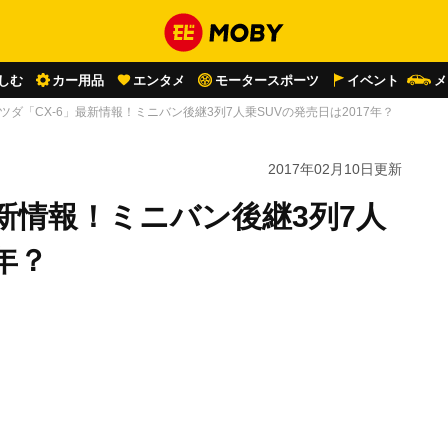
しむ
カー用品
エンタメ
モータースポーツ
イベント
メ
ツダ「CX-6」最新情報！ミニバン後継3列7人乗SUVの発売日は2017年？
2017年02月10日
更新
最新情報！ミニバン後継3列7人
年？