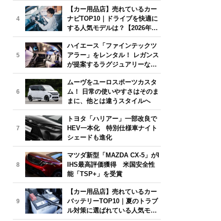
気モデルは？【2026年6月版】
【カー用品店】売れているカー
ナビTOP10｜ドライブを快適に
4
する人気モデルは？【2026年6
月版】
ハイエース「ファインテックツ
アラー」をレンタル！ レガンス
5
が提案するラグジュアリーな移
動体験
ムーヴをユーロスポーツカスタ
ム！ 日常の使いやすさはそのま
6
まに、他とは違うスタイルへ
トヨタ「ハリアー」一部改良で
HEV一本化 特別仕様車ナイト
7
シェードも進化
マツダ新型「MAZDA CX-5」がI
IHS最高評価獲得 米国安全性
8
能「TSP+」を受賞
【カー用品店】売れているカー
バッテリーTOP10｜夏のトラブ
9
ル対策に選ばれている人気モデ
ルは？【2026年6月版】