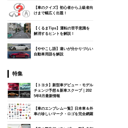
【車のクイズ】初心者から上級者向
けまで幅広く出題！
【くるまTips】運転の苦手意識を
解消するヒントを解説！
【ややこし語】違いが分かりづらい
自動車用語を解説
特集
【トヨタ】新型車デビュー・モデル
チェンジ予想＆新車スクープ｜202
5年8月最新情報
【車のエンブレム一覧】日本車＆外
車の珍しいマーク・ロゴを完全網羅