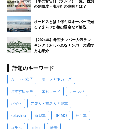
【車の警告灯（ランプ）一覧】色別
の危険度・表示灯の意味とは？
オービスとは？何キロオーバーで光
る？光らせた後の罰金など解説
【2024年】希望ナンバー人気ラン
キング！おしゃれなナンバーの選び
方を紹介
話題のキーワード
カーラバ女子
モトメガネカーズ
おすすめ記事
エピソード
カーラバ
バイク
芸能人・有名人の愛車
sotoshiru
新型車
DRIMO
推し車
コラム
pickup
新着