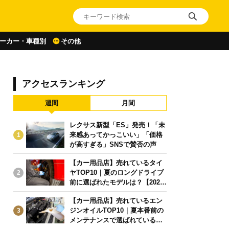
ーカー・車種別
その他
アクセスランキング
週間
月間
レクサス新型「ES」発売！「未
来感あってかっこいい」「価格
1
が高すぎる」SNSで賛否の声
【カー用品店】売れているタイ
ヤTOP10｜夏のロングドライブ
2
前に選ばれたモデルは？【2026
年6月版】
【カー用品店】売れているエン
ジンオイルTOP10｜夏本番前の
3
メンテナンスで選ばれている人