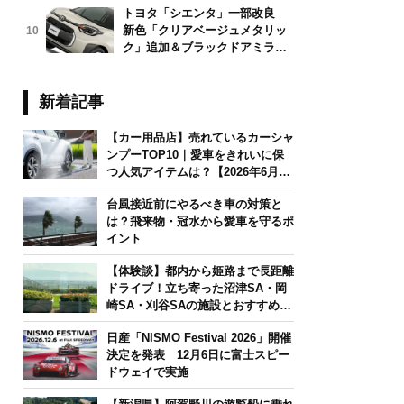
トヨタ「シエンタ」一部改良
新色「クリアベージュメタリッ
10
ク」追加＆ブラックドアミラー
採用
新着記事
【カー用品店】売れているカーシャ
ンプーTOP10｜愛車をきれいに保
つ人気アイテムは？【2026年6月
版】
台風接近前にやるべき車の対策と
は？飛来物・冠水から愛車を守るポ
イント
【体験談】都内から姫路まで長距離
ドライブ！立ち寄った沼津SA・岡
崎SA・刈谷SAの施設とおすすめグ
ルメを紹介
日産「NISMO Festival 2026」開催
決定を発表 12月6日に富士スピー
ドウェイで実施