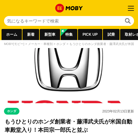
ホーム
新着
新型車
特集
PICK UP
試乗
取材レ
MOBY[モビー]
>
メーカー・車種別
>
ホンダ
>
もうひとりのホンダ創業者・藤澤武夫氏が米国自
ホンダ
2023年02月13日
更新
もうひとりのホンダ創業者・藤澤武夫氏が米国自動
車殿堂入り！本田宗一郎氏と並ぶ