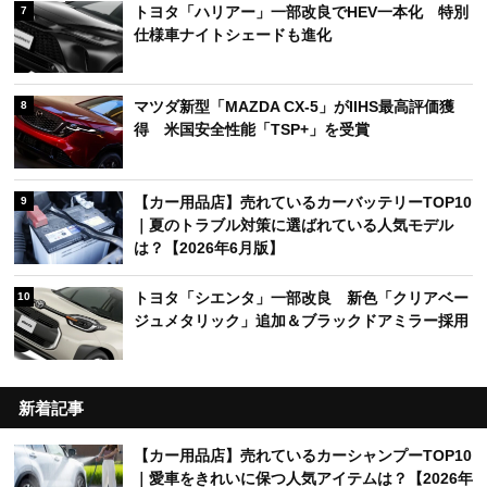
トヨタ「ハリアー」一部改良でHEV一本化 特別
7
仕様車ナイトシェードも進化
マツダ新型「MAZDA CX-5」がIIHS最高評価獲
8
得 米国安全性能「TSP+」を受賞
【カー用品店】売れているカーバッテリーTOP10
9
｜夏のトラブル対策に選ばれている人気モデル
は？【2026年6月版】
トヨタ「シエンタ」一部改良 新色「クリアベー
10
ジュメタリック」追加＆ブラックドアミラー採用
新着記事
【カー用品店】売れているカーシャンプーTOP10
｜愛車をきれいに保つ人気アイテムは？【2026年