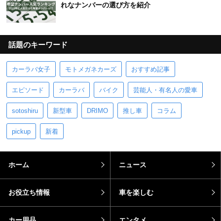
れなナンバーの選び方を紹介
話題のキーワード
カーラバ女子
モトメガネカーズ
おすすめ記事
エピソード
カーラバ
バイク
芸能人・有名人の愛車
sotoshiru
新型車
DRIMO
推し車
コラム
pickup
新着
ホーム
ニュース
お役立ち情報
車を楽しむ
カー用品
エンタメ