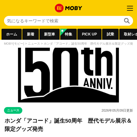
ホーム
新着
新型車
特集
PICK UP
試乗
取材レ
MOBY[モビー]
>
ニュース
>
ホンダ「アコード」誕生50周年 歴代モデル展示＆限定グッズ発売
ニュース
2026年05月09日
更新
ホンダ「アコード」誕生50周年 歴代モデル展示＆
限定グッズ発売