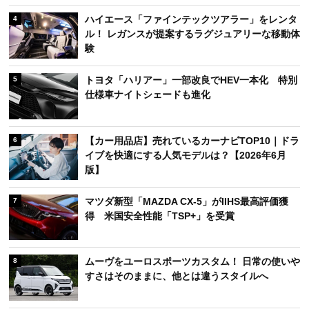
ハイエース「ファインテックツアラー」をレンタ
4
ル！ レガンスが提案するラグジュアリーな移動体
験
トヨタ「ハリアー」一部改良でHEV一本化 特別
5
仕様車ナイトシェードも進化
【カー用品店】売れているカーナビTOP10｜ドラ
6
イブを快適にする人気モデルは？【2026年6月
版】
マツダ新型「MAZDA CX-5」がIIHS最高評価獲
7
得 米国安全性能「TSP+」を受賞
ムーヴをユーロスポーツカスタム！ 日常の使いや
8
すさはそのままに、他とは違うスタイルへ