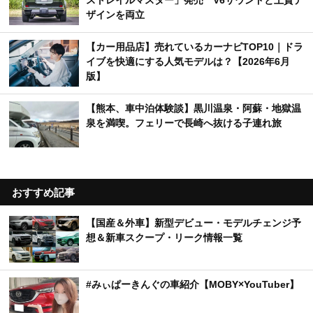
ストレイルマスター」発売 V6サウンドと上質デ
ザインを両立
【カー用品店】売れているカーナビTOP10｜ドラ
イブを快適にする人気モデルは？【2026年6月
版】
【熊本、車中泊体験談】黒川温泉・阿蘇・地獄温
泉を満喫。フェリーで長崎へ抜ける子連れ旅
おすすめ記事
【国産＆外車】新型デビュー・モデルチェンジ予
想＆新車スクープ・リーク情報一覧
#みぃぱーきんぐの車紹介【MOBY×YouTuber】