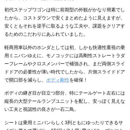
初代ステップワゴンは特に前期型の外観がかなり簡素でし
たから、コストダウンで安くまとめたように見えますが、
安くともそれを逆手に取るような工夫や、課題をクリアす
るためのこだわりにあふれていました。
軽商用車以外のホンダとしては初、しかも快適性重視の乗
用ミニバンゆえに、モノコックには高剛性ストレートラダ
ーフレームやクロスメンバーで補強され、まだ両側スライ
ドドアの必要性が薄い時代でしたから、片側スライドドア
で開口部を減らし、
ボディ剛性
を確保！
ボディの継ぎ目が目立つ部分、特にテールゲート左右には
縦長の大型テールランプユニットを配し、安っぽく見えな
い工夫と視認性の良さが一石二鳥。
シートは乗用ミニバンらしく3列ともにゆったりできるサ