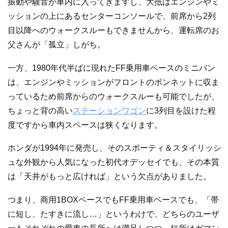
振動や騒音が車内に入ってきますし、大抵はエンジンやミ
ッションの上にあるセンターコンソールで、前席から2列
目以降へのウォークスルーもできませんから、運転席のお
父さんが「孤立」しがち。
一方、1980年代半ばに現れたFF乗用車ベースのミニバン
は、エンジンやミッションがフロントのボンネットに収ま
っているため前席からのウォークスルーも可能でしたが、
ちょっと背の高い
ステーションワゴン
に3列目を設けた程
度ですから車内スペースは狭くなります。
ホンダが1994年に発売し、そのスポーティ＆スタイリッシ
ュな外観から人気になった初代オデッセイでも、その本質
は「天井がもっと広ければ」という欠点がありました。
つまり、商用1BOXベースでもFF乗用車ベースでも、「帯
に短し、たすきに流し…」というわけで、どちらのユーザ