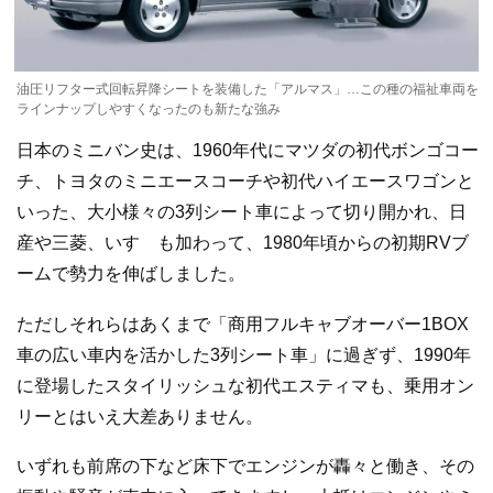
油圧リフター式回転昇降シートを装備した「アルマス」…この種の福祉車両を
ラインナップしやすくなったのも新たな強み
日本のミニバン史は、1960年代にマツダの初代ボンゴコー
チ、トヨタのミニエースコーチや初代ハイエースワゴンと
いった、大小様々の3列シート車によって切り開かれ、日
産や三菱、いすゞも加わって、1980年頃からの初期RVブ
ームで勢力を伸ばしました。
ただしそれらはあくまで「商用フルキャブオーバー1BOX
車の広い車内を活かした3列シート車」に過ぎず、1990年
に登場したスタイリッシュな初代エスティマも、乗用オン
リーとはいえ大差ありません。
いずれも前席の下など床下でエンジンが轟々と働き、その