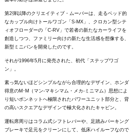
第2弾以降のクリエイティブ・ムーバーは、走るベッド的
なカップル向けトールワゴン「S-MX」、クロカン型シテ
ィオフローダーの「C-RV」で若者の新たなカーライフを
創造しつつ、ファミリー向けの新たな生活感を想像する、
新型ミニバンを開発したのです。
それが1996年5月に発売された、初代「ステップワゴ
ン」。
素っ気ないほどシンプルながら合理的なデザイン、ホンダ
得意のM･M（マン-マキシマム・メカ-ミニマム）思想によ
り短いボンネットへ極限されたパワーユニット部分と、背
の高いスクエアなデザインで極大化されたキャビン。
運転席周りはコラム式シフトレバーや、足踏みパーキング
ブレーキで足元をクリーンにして、低床ハイルーフなので