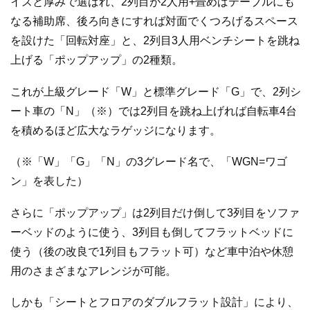
イズと厚みで選ばれ、2列目が2人用+畳めばテーブルにも
なる補助席、後ろ向きにすれば対面でくつろげるスペース
を設けた「回転対座」と、2列目3人用ベンチシートを跳ね
上げる「ポップアップ」の2種類。
これが上級グレード「W」と標準グレード「G」で、2列シ
ート車の「N」（※）では2列目を跳ね上げれば自転車4台
を積めるほど広大なラゲッジになります。
（※「W」「G」「N」の3グレード名で、「WGN=ワゴ
ン」を表した）
さらに「ポップアップ」は2列目だけ倒して3列目をソファ
ーベッドのように使う、3列目も倒してフラットベッドに
使う（後の改良で1列目もフラット可）など車中泊や休憩
用のさまざまなアレンジが可能。
しかも「シートとフロアのダブルフラット設計」により、