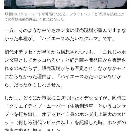
1列目のフラットシートが可能になると、フラットベッドと3列目を跳ね上げ
ての荷物積載の両立が可能にになった
一方、そのような中でもホンダの販売現場が望んで止まな
かった車種が、「ハイエースみたいなクルマ」です。
初代オデッセイが早くから構想されつつも、「これじゃホ
ンダ車としてカッコわるい」と経営陣や開発陣から否定さ
れるのみならず、販売現場からも否定され、なかなかモノ
にならなかった理由は、「ハイエースみたいじゃないか
ら」だったかもしれません。
しかし、どうにか市販にこぎつけたオデッセイが、同時に
「クリエイティブ・ムーバー（生活創造車」というコンセ
プトを打ち出し、オデッセイ自身のホンダ史上最大の大ヒ
ット（何しろ初代シビック以上）を記録した時、ホンダの
歯車の動きは加速しました。