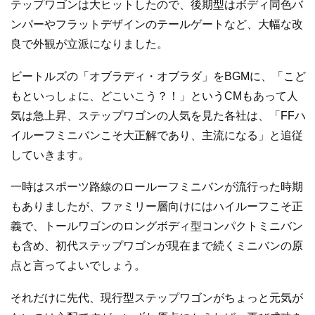
テップワゴンは大ヒットしたので、後期型はボディ同色バ
ンパーやフラットデザインのテールゲートなど、大幅な改
良で外観が立派になりました。
ビートルズの「オブラディ・オブラダ」をBGMに、「こど
もといっしょに、どこいこう？！」というCMもあって人
気は急上昇、ステップワゴンの人気を見た各社は、「FFハ
イルーフミニバンこそ大正解であり、主流になる」と追従
していきます。
一時はスポーツ路線のロールーフミニバンが流行った時期
もありましたが、ファミリー層向けにはハイルーフこそ正
義で、トールワゴンのロングボディ型コンパクトミニバン
も含め、初代ステップワゴンが現在まで続くミニバンの原
点と言ってよいでしょう。
それだけに先代、現行型ステップワゴンがちょっと元気が