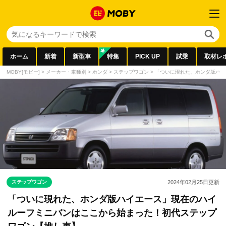
ホーム
新着
新型車
特集
PICK UP
試乗
取材レ
MOBY[モビー]
>
メーカー・車種別
>
ホンダ
>
ステップワゴン
>
「ついに現れた、ホンダ版ハイ
ステップワゴン
2024年02月25日
更新
「ついに現れた、ホンダ版ハイエース」現在のハイ
ルーフミニバンはここから始まった！初代ステップ