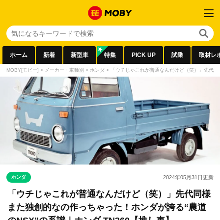
ホーム
新着
新型車
特集
PICK UP
試乗
取材レ
MOBY[モビー]
>
メーカー・車種別
>
ホンダ
>
「ウチじゃこれが普通なんだけど（笑）」先代同様ま
ホンダ
2024年05月31日
更新
「ウチじゃこれが普通なんだけど（笑）」先代同様
また独創的なの作っちゃった！ホンダが誇る“農道