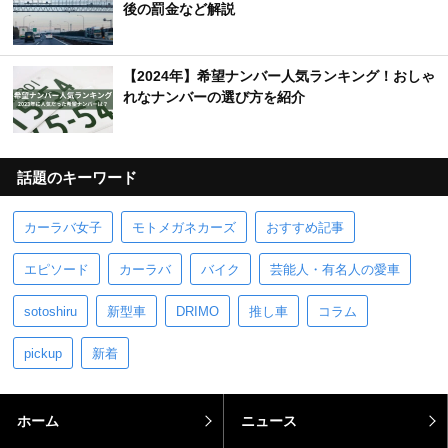
後の罰金など解説
【2024年】希望ナンバー人気ランキング！おしゃ
れなナンバーの選び方を紹介
話題のキーワード
カーラバ女子
モトメガネカーズ
おすすめ記事
エピソード
カーラバ
バイク
芸能人・有名人の愛車
sotoshiru
新型車
DRIMO
推し車
コラム
pickup
新着
ホーム
ニュース