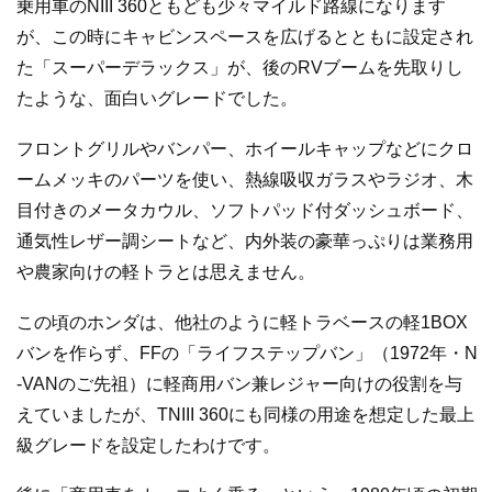
乗用車のNIII 360ともども少々マイルド路線になります
が、この時にキャビンスペースを広げるとともに設定され
た「スーパーデラックス」が、後のRVブームを先取りし
たような、面白いグレードでした。
フロントグリルやバンパー、ホイールキャップなどにクロ
ームメッキのパーツを使い、熱線吸収ガラスやラジオ、木
目付きのメータカウル、ソフトパッド付ダッシュボード、
通気性レザー調シートなど、内外装の豪華っぷりは業務用
や農家向けの軽トラとは思えません。
この頃のホンダは、他社のように軽トラベースの軽1BOX
バンを作らず、FFの「ライフステップバン」（1972年・N
-VANのご先祖）に軽商用バン兼レジャー向けの役割を与
えていましたが、TNIII 360にも同様の用途を想定した最上
級グレードを設定したわけです。