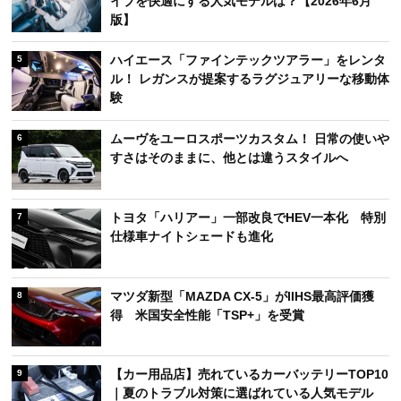
イブを快適にする人気モデルは？【2026年6月
版】
ハイエース「ファインテックツアラー」をレンタ
5
ル！ レガンスが提案するラグジュアリーな移動体
験
ムーヴをユーロスポーツカスタム！ 日常の使いや
6
すさはそのままに、他とは違うスタイルへ
トヨタ「ハリアー」一部改良でHEV一本化 特別
7
仕様車ナイトシェードも進化
マツダ新型「MAZDA CX-5」がIIHS最高評価獲
8
得 米国安全性能「TSP+」を受賞
【カー用品店】売れているカーバッテリーTOP10
9
｜夏のトラブル対策に選ばれている人気モデル