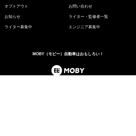
オプトアウト
お問い合わせ
お知らせ
ライター・監修者一覧
ライター募集中
エンジニア募集中
MOBY（モビー）自動車はおもしろい！
MOBY（モビー）は"MOTOR＆HOBBY"をコンセプトに、ク
ルマの楽しさや魅力を発信する自動車メディアです。新型
車情報やニュースからエンタメ情報まで幅広くお届けしま
す。
©PerkUp.Inc.