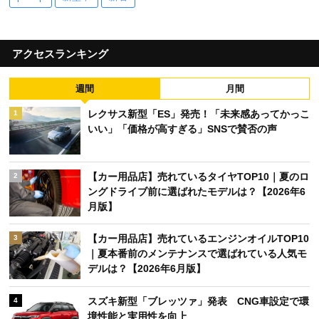
アクセスランキング
週間
月間
レクサス新型「ES」発売！「未来感あってかっこ
1
いい」「価格が高すぎる」SNSで賛否の声
【カー用品店】売れているタイヤTOP10｜夏のロ
2
ングドライブ前に選ばれたモデルは？【2026年6
月版】
【カー用品店】売れているエンジンオイルTOP10
3
｜夏本番前のメンテナンスで選ばれている人気モ
デルは？【2026年6月版】
スズキ新型「ブレッツァ」発表 CNG車設定で環
4
境性能と実用性を向上