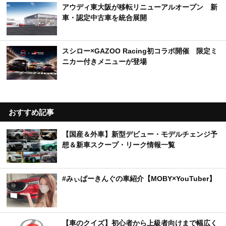
アウディ東大阪が移転リニューアルオープン 新
車・認定中古車を統合展開
スシロー×GAZOO Racing初コラボ開催 限定ミ
ニカー付きメニューが登場
おすすめ記事
【国産＆外車】新型デビュー・モデルチェンジ予
想＆新車スクープ・リーク情報一覧
#みぃぱーきんぐの車紹介【MOBY×YouTuber】
【車のクイズ】初心者から上級者向けまで幅広く