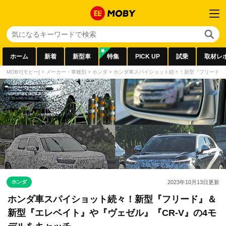
ホーム
新着
新型車
特集
PICK UP
試乗
取材レ
MOBY[モビー]
>
メーカー・車種別
>
ホンダ
>
ホンダ車スパイショット続々！新型『フリード』＆
ホンダ
2023年10月13日
更新
ホンダ車スパイショット続々！新型『フリード』＆
新型『エレベイト』や『ヴェゼル』『CR-V』の4モ