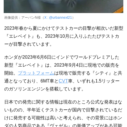
画像提供：アーバンN様（
X : @urbannext21
）
2023年春から夏にかけてテストカーの目撃が相次いだ新型
『エレベイト』も、2023年10月に入りふたたびテストカ
ーが目撃されています。
ホンダが2023年6月6日にインドでワールドプレミアした
新型『エレベイト』は、2023年9月4日に現地での販売を
開始。
プラットフォーム
は現地で販売する『シティ』と共
通となっており、6MT車と
CVT
車、いずれも1.5リッター
のガソリンエンジンを搭載しています。
日本での発売に関する情報は現在のところ公式な発表はな
いものの、半年近くテストカーが国内で目撃されているだ
けに発売する可能性は高いと考えられ、その背景にはホン
ダの人気商品である『ヴェゼル』の単価アップがある可能