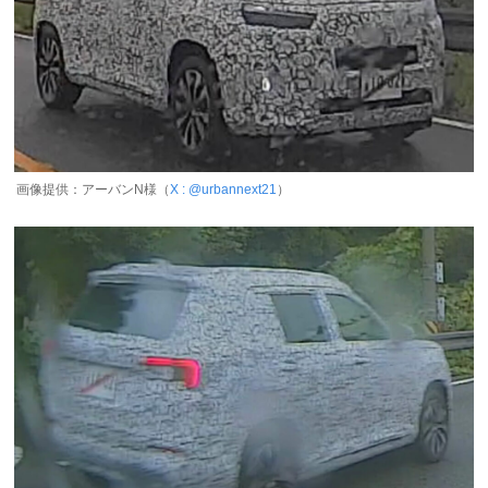
画像提供：アーバンN様（
X : @urbannext21
）