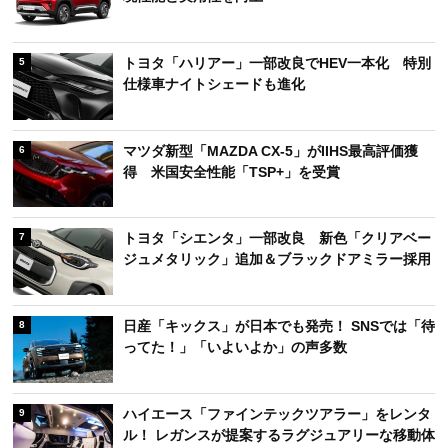
トヨタ「ハリアー」一部改良でHEV一本化 特別
5
仕様車ナイトシェードも進化
マツダ新型「MAZDA CX-5」がIIHS最高評価獲
6
得 米国安全性能「TSP+」を受賞
トヨタ「シエンタ」一部改良 新色「クリアベー
7
ジュメタリック」追加＆ブラックドアミラー採用
日産「キックス」が日本でも発売！ SNSでは「待
8
ってた！」「いよいよか」の声多数
ハイエース「ファインテックツアラー」をレンタ
9
ル！ レガンスが提案するラグジュアリーな移動体