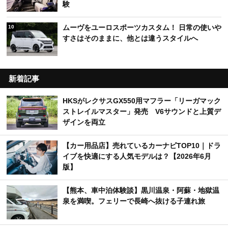
験
ムーヴをユーロスポーツカスタム！ 日常の使いや
10
すさはそのままに、他とは違うスタイルへ
新着記事
HKSがレクサスGX550用マフラー「リーガマック
ストレイルマスター」発売 V6サウンドと上質デ
ザインを両立
【カー用品店】売れているカーナビTOP10｜ドラ
イブを快適にする人気モデルは？【2026年6月
版】
【熊本、車中泊体験談】黒川温泉・阿蘇・地獄温
泉を満喫。フェリーで長崎へ抜ける子連れ旅