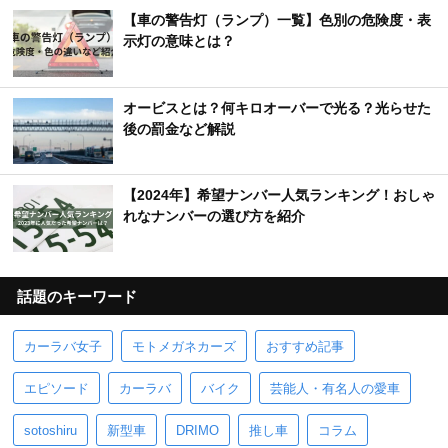
【車の警告灯（ランプ）一覧】色別の危険度・表
示灯の意味とは？
オービスとは？何キロオーバーで光る？光らせた
後の罰金など解説
【2024年】希望ナンバー人気ランキング！おしゃ
れなナンバーの選び方を紹介
話題のキーワード
カーラバ女子
モトメガネカーズ
おすすめ記事
エピソード
カーラバ
バイク
芸能人・有名人の愛車
sotoshiru
新型車
DRIMO
推し車
コラム