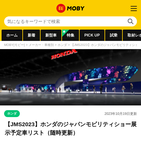
ホーム
新着
新型車
特集
PICK UP
試乗
取材レ
MOBY[モビー]
>
メーカー・車種別
>
ホンダ
>
【JMS2023】ホンダのジャパンモビリティシ
ホンダ
2023年10月19日
更新
【JMS2023】ホンダのジャパンモビリティショー展
示予定車リスト（随時更新）