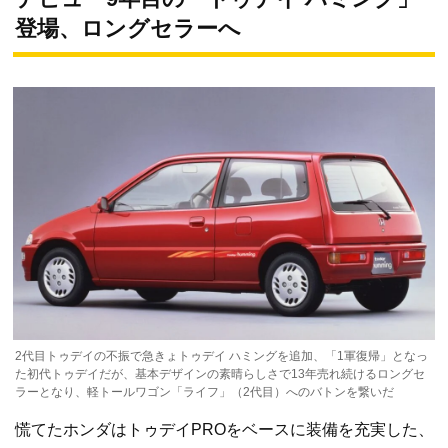
登場、ロングセラーへ
2代目トゥデイの不振で急きょトゥデイ ハミングを追加、「1軍復帰」となっ
た初代トゥデイだが、基本デザインの素晴らしさで13年売れ続けるロングセ
ラーとなり、軽トールワゴン「ライフ」（2代目）へのバトンを繋いだ
慌てたホンダはトゥデイPROをベースに装備を充実した、