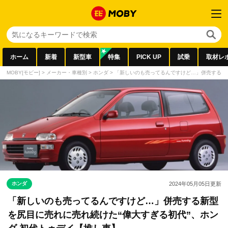
ホーム
新着
新型車
特集
PICK UP
試乗
取材レ
MOBY[モビー]
>
メーカー・車種別
>
ホンダ
>
「新しいのも売ってるんですけど…」併売する新型
ホンダ
2024年05月05日
更新
「新しいのも売ってるんですけど…」併売する新型
を尻目に売れに売れ続けた“偉大すぎる初代”、ホン