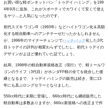
お買い得な軽ボンネットバン「トゥデイ ハミング」を199
4年9月に追加、これがスポーティでカワイくて安くて使え
るヤツ…と人気になったのです。
初代スズキ ワゴンR（1993年）などハイトワゴン化＆高額
化する軽自動車へのアンチテーゼだったかもしれません
が、1996年のマイナーチェンジで
ハッチバック
化した2代
目トゥデイの評判が相変わらずでしたし、初代トゥデイの
デザインがよほど優れていた証でしょう。
結局、1998年の軽自動車規格改正（現行）で、軽トールワ
ゴンのライフ（3代目）がホンダFF軽の全てを統合した後
継となるまで、トゥデイ ハミングの販売は続き、実に13
年にも及ぶロングセラーとなりました。
550cc時代に末期に登場し、660cc時代にも継続販売した
軽自動車は多数ありますが、660cc新規格への改正まで作