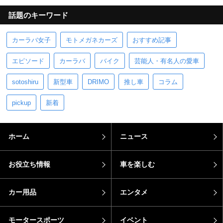
話題のキーワード
カーラバ女子
モトメガネカーズ
おすすめ記事
エピソード
カーラバ
バイク
芸能人・有名人の愛車
sotoshiru
新型車
DRIMO
推し車
コラム
pickup
新着
ホーム
ニュース
お役立ち情報
車を楽しむ
カー用品
エンタメ
モータースポーツ
イベント