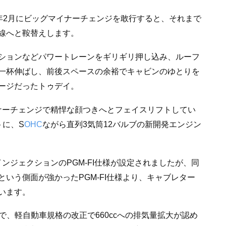
88年2月にビッグマイナーチェンジを敢行すると、それまで
線へと鞍替えします。
ションなどパワートレーンをギリギリ押し込み、ルーフ
一杯伸ばし、前後スペースの余裕でキャビンのゆとりを
ージだったトゥデイ。
マイナーチェンジで精悍な顔つきへとフェイスリフトしてい
トに、S
OHC
ながら直列3気筒12バルブの新開発エンジン
ンジェクションのPGM-FI仕様が設定されましたが、同
いう側面が強かったPGM-FI仕様より、キャブレター
います。
で、軽自動車規格の改正で660ccへの排気量拡大が認め