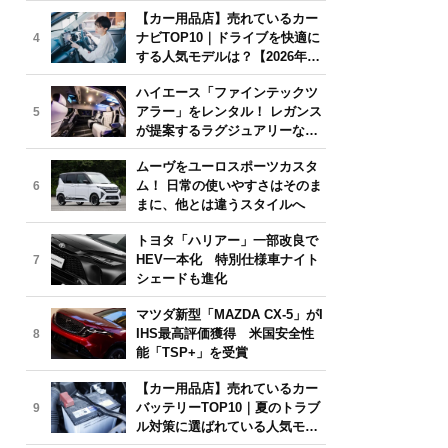
気モデルは？【2026年6月版】
【カー用品店】売れているカー
ナビTOP10｜ドライブを快適に
4
する人気モデルは？【2026年6
月版】
ハイエース「ファインテックツ
アラー」をレンタル！ レガンス
5
が提案するラグジュアリーな移
動体験
ムーヴをユーロスポーツカスタ
ム！ 日常の使いやすさはそのま
6
まに、他とは違うスタイルへ
トヨタ「ハリアー」一部改良で
HEV一本化 特別仕様車ナイト
7
シェードも進化
マツダ新型「MAZDA CX-5」がI
IHS最高評価獲得 米国安全性
8
能「TSP+」を受賞
【カー用品店】売れているカー
バッテリーTOP10｜夏のトラブ
9
ル対策に選ばれている人気モデ
ルは？【2026年6月版】