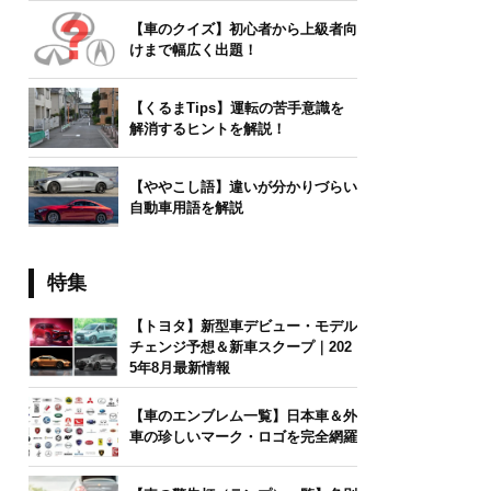
【車のクイズ】初心者から上級者向
けまで幅広く出題！
【くるまTips】運転の苦手意識を
解消するヒントを解説！
【ややこし語】違いが分かりづらい
自動車用語を解説
特集
【トヨタ】新型車デビュー・モデル
チェンジ予想＆新車スクープ｜202
5年8月最新情報
【車のエンブレム一覧】日本車＆外
車の珍しいマーク・ロゴを完全網羅