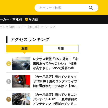
ーカー・車種別
その他
ホンダ 初代トゥデイ【推し車】
>
ページ 2
アクセスランキング
週間
月間
レクサス新型「ES」発売！「未
来感あってかっこいい」「価格
1
が高すぎる」SNSで賛否の声
【カー用品店】売れているタイ
ヤTOP10｜夏のロングドライブ
2
前に選ばれたモデルは？【2026
年6月版】
【カー用品店】売れているエン
ジンオイルTOP10｜夏本番前の
3
メンテナンスで選ばれている人