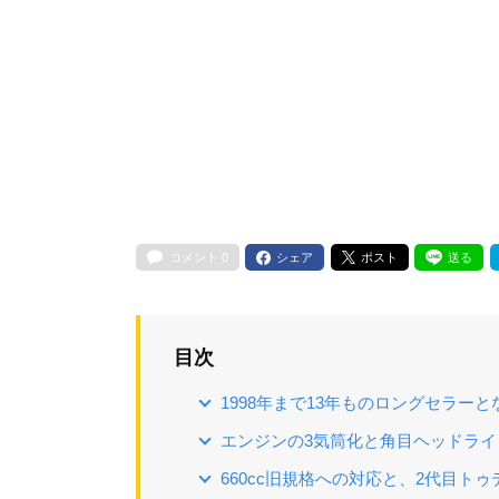
コメント
0
シェア
ポスト
送る
目次
1998年まで13年ものロングセラー
エンジンの3気筒化と角目ヘッドラ
660cc旧規格への対応と、2代目ト