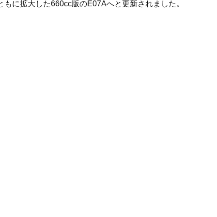
もに拡大した660cc版のE07Aへと更新されました。