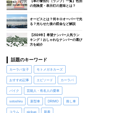
【車の警告灯（ランプ）一覧】色別
の危険度・表示灯の意味とは？
オービスとは？何キロオーバーで光
る？光らせた後の罰金など解説
【2024年】希望ナンバー人気ラン
キング！おしゃれなナンバーの選び
方を紹介
話題のキーワード
カーラバ女子
モトメガネカーズ
おすすめ記事
エピソード
カーラバ
バイク
芸能人・有名人の愛車
sotoshiru
新型車
DRIMO
推し車
コラム
pickup
新着