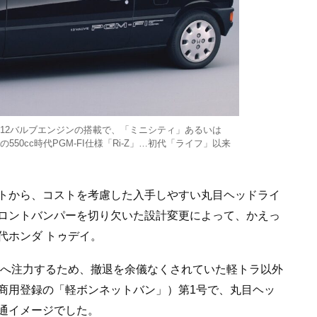
12バルブエンジンの搭載で、「ミニシティ」あるいは
0cc時代PGM-FI仕様「Ri-Z」…初代「ライフ」以来
トから、コストを考慮した入手しやすい丸目ヘッドライ
ロントバンパーを切り欠いた設計変更によって、かえっ
代ホンダ トゥデイ。
クへ注力するため、撤退を余儀なくされていた軽トラ以外
商用登録の「軽ボンネットバン」）第1号で、丸目ヘッ
通イメージでした。