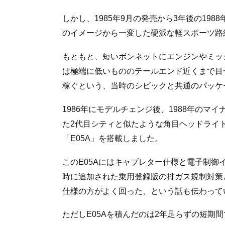
しかし、1985年9月の発売から3年後の19
のイメージから一変した硬派な軽スポーツ路
もともと、短いボンネットにエンジンやミッ
は極端に低いもののテールエンド近くまで目
稼ぐという、当時のシビックと共通のパッケ
1986年にモデルチェンジ後、1988年の
た2代目シティと似たような角目ヘッドライ
「E05A」を搭載しました。
このE05Aにはキャブレター仕様と電子制御イ
時に追加された乗用登録版の排ガス規制対策と
仕様の方がよく回った、という話も伝わって
ただしE05Aを積んだのは2年足らずの短期間