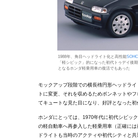
1988年、角目ヘッドライト化と高性能
SOHC
「軽シビック」的になった初代トゥデイ後期の55
となるホンダ軽乗用車の復活でもあった
モックアップ段階での横長楕円形ヘッドライ
トに変更、それを収めるためボンネットやフ
てキュートな見た目になり、好評となった初
ホンダにとっては、1970年代に初代シビッ
の軽自動車へ再参入した軽乗用車（正確には
ドライトも当時のアクティや初代シティと共