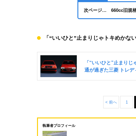
次ページ… 660cc旧
「“いいひと”止まりじゃトキめかな
< 前へ
1
執筆者プロフィール