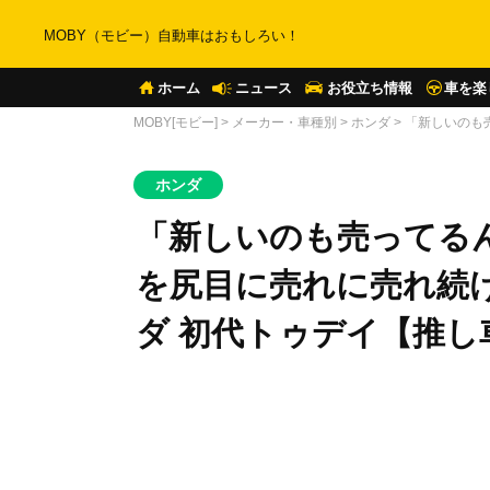
MOBY（モビー）自動車はおもしろい！
ホーム
ニュース
お役立ち情報
車を楽
MOBY[モビー]
>
メーカー・車種別
>
ホンダ
>
「新しいのも
ホンダ
「新しいのも売ってる
を尻目に売れに売れ続け
ダ 初代トゥデイ【推し