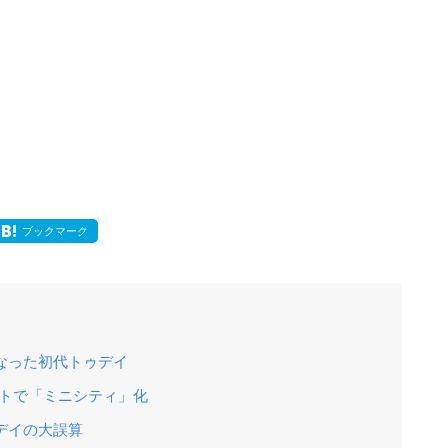
ブックマーク
となった初代トゥデイ
イトで「ミニシティ」化
ゥデイの大誤算