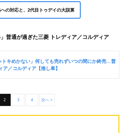
規格への対応と、2代目トゥデイの大誤算
い」普通が過ぎた三菱 トレディア／コルディア
2
3
4
次へ >