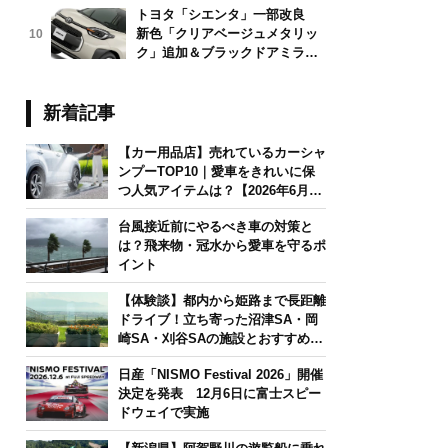
トヨタ「シエンタ」一部改良
新色「クリアベージュメタリッ
10
ク」追加＆ブラックドアミラー
採用
新着記事
【カー用品店】売れているカーシャ
ンプーTOP10｜愛車をきれいに保
つ人気アイテムは？【2026年6月
版】
台風接近前にやるべき車の対策と
は？飛来物・冠水から愛車を守るポ
イント
【体験談】都内から姫路まで長距離
ドライブ！立ち寄った沼津SA・岡
崎SA・刈谷SAの施設とおすすめグ
ルメを紹介
日産「NISMO Festival 2026」開催
決定を発表 12月6日に富士スピー
ドウェイで実施