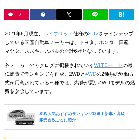
0
2021年6月現在、
ハイブリッド
仕様の
SUV
をラインナップ
している国産自動車メーカーは、トヨタ、ホンダ、日産、
マツダ、スズキ、スバルの合計6社となっています。
各メーカーのカタログに掲載されている
WLTCモード
の最
低燃費でランキングを作成。2WDと
4WD
の2種類の駆動方
式が用意されている車種では、燃費が悪い4WDモデルの燃
費を参照しています。