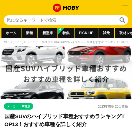
ホーム
新着
新型車
特集
PICK UP
試乗
取材レ
MOBY[モビー]
>
メーカー・車種別
>
国産SUVのハイブリッド車種おすすめランキングTOP13
メーカー・車種別
2023年08月23日
更新
国産SUVのハイブリッド車種おすすめランキングT
OP13！おすすめ車種を詳しく紹介