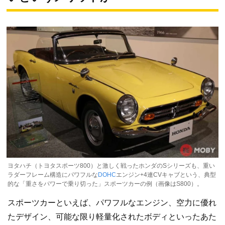
ヨタハチ（トヨタスポーツ800）と激しく戦ったホンダのSシリーズも、重い
ラダーフレーム構造にパワフルな
DOHC
エンジン+4連CVキャブという、典型
的な「重さをパワーで乗り切った」スポーツカーの例（画像はS800）。
スポーツカーといえば、パワフルなエンジン、空力に優れ
たデザイン、可能な限り軽量化されたボディといったあた