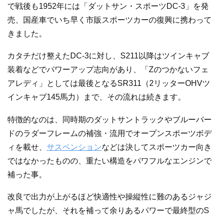
で戦後も1952年には「ダットサン・スポーツDC-3」を発
売、国産車でいち早く市販スポーツカーの復興に携わって
きました。
カタチだけ整えたDC-3に対し、S211以降はツインキャブ
装着などでパワーアップ志向があり、「Zのつかないフェ
アレディ」としては最後となるSR311（2リッターOHVツ
インキャブ145馬力）まで、その流れは続きます。
特徴的なのは、同時期のダットサントラックやブルーバー
ドのラダーフレームの補強・流用でオープンスポーツボデ
ィを載せ、
サスペンション
などは決してスポーツカー向き
ではなかったものの、重たい構造をパワフルなエンジンで
補った事。
改良で出力が上がるほど快適性や操縦性に難のあるジャジ
ャ馬でしたが、それを補って余りあるパワーで最終型のS