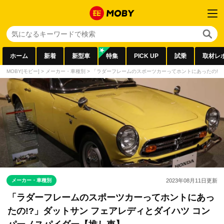
ホーム
新着
新型車
特集
PICK UP
試乗
取材レ
MOBY[モビー]
>
メーカー・車種別
>
「ラダーフレームのスポーツカーってホントにあったの!?
メーカー・車種別
2023年08月11日
更新
「ラダーフレームのスポーツカーってホントにあっ
たの!?」ダットサン フェアレディとダイハツ コン