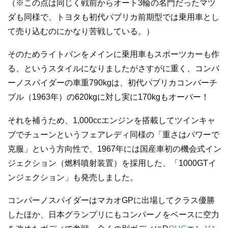
（※この点は同じく戦前からオート3輪の名門だったマツ
ダも同様で、トヨタも初代パブリカ前期型では乗用車とし
て売り込むのにかなり苦戦している。）
そのためライトバンをメインに乗用車もスポーツカーも作
る、というスタイルになりましたがさすがに重く、コンパ
ーノスパイダーの車重790kgは、初代パブリカコンバーチ
ブル（1963年）の620kgに対し実に170kgもオーバー！
それを補うため、1,000ccエンジンを搭載してツインキャ
ブでチューンというフェアレディ同様の「重さはパワーで
克服」という方向性で、1967年には国産車初の機会式イン
ジェクション（燃料噴射装置）を採用した、「1000GTイ
ンジェクション」も発売しました。
コンパーノスパイダーはマカオGPに出場してクラス優勝
したほか、日本グランプリにもコンパーノをベースに空力