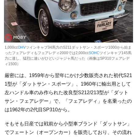
1,000cc
OHV
ツインキャブ34馬力のS211ダットサン・スポーツ1000から始ま
ったフェアレディもフェアレディ2000では2,000cc
SOHC
ツインキャブ145馬
力に達し、猛烈に速いがひどいジャジャ馬だった（画像はSP310フェアレデ
ィ1500）
厳密には、1959年から翌年にかけ少数販売された初代S21
1型が「ダットサン・スポーツ」、1960年に輸出用として
左ハンドル車のみ作られた改良型S212/213型が「ダット
サン・フェアレデー」で、「フェアレディ」を名乗ったの
は1962年の2代目SP310から。
そもそも日産では戦前から小型車ブランド「ダットサン」
でフェートン（オープンカー）を販売しており、その流れ