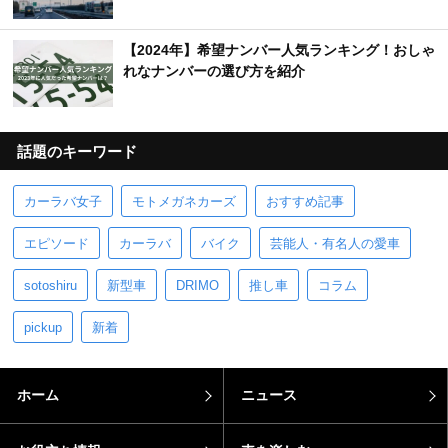
【2024年】希望ナンバー人気ランキング！おしゃ
れなナンバーの選び方を紹介
話題のキーワード
カーラバ女子
モトメガネカーズ
おすすめ記事
エピソード
カーラバ
バイク
芸能人・有名人の愛車
sotoshiru
新型車
DRIMO
推し車
コラム
pickup
新着
ホーム
ニュース