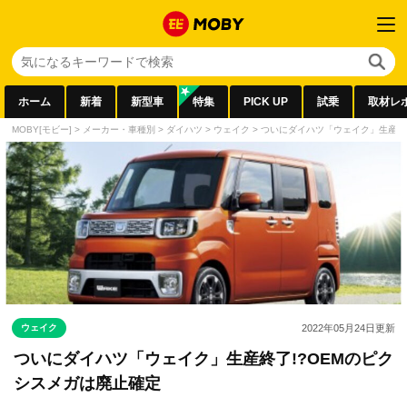
ホーム
新着
新型車
特集
PICK UP
試乗
取材レ
MOBY[モビー]
>
メーカー・車種別
>
ダイハツ
>
ウェイク
>
ついにダイハツ「ウェイク」生産終了
ウェイク
2022年05月24日
更新
ついにダイハツ「ウェイク」生産終了!?OEMのピク
シスメガは廃止確定