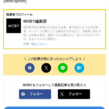
[/feed-ignore]
執筆者プロフィール
MOBY編集部
新型車予想や車選びのお役立ち記事、車や免許にまつわる豆知
識、カーライフの困りごとを解決する方法など、自動車に関する
様々な情報を発信。普段クルマは乗るだけ・使うだけのユーザー
や、あまりクルマに興味が...
記事一覧はこちら >
＼ この記事が役に立ったらシェアしよう ／
MOBYをフォローして最新記事を受け取ろう
フォロー
フォロー