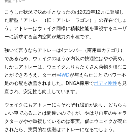
新型アトレー
こうした状況で決め手となったのは2021年12月に登場し
た新型「アトレー（旧：アトレーワゴン）」の存在でしょ
う。アトレーはウェイク同様に積載性能を重視するユーザ
ーに訴求する室内空間が魅力の車種です。
強いて言うならアトレーは4ナンバー（商用車カテゴリ）
であるため、ウェイクのほうが内装の快適性はやや高め。
しかしアトレーは、ウェイクよりもたくさん荷物を積むこ
とができるうえ、ターボ×
4WD
が与えらたことでパワー不
足の心配も改善されました。DNGA採用で
ボディ剛性
も見
直され、安定性も向上しています。
ウェイクにもアトレーにもそれぞれ役割があり、どちらも
いい車であることは間違いのですが、やはり両車のキャラ
クターがやや重複しているのは事実。仮にウェイクが廃止
されたら、実質的な後継はアトレーになるでしょう。