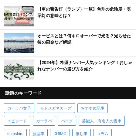
【車の警告灯（ランプ）一覧】色別の危険度・表
示灯の意味とは？
オービスとは？何キロオーバーで光る？光らせた
後の罰金など解説
【2024年】希望ナンバー人気ランキング！おしゃ
れなナンバーの選び方を紹介
話題のキーワード
カーラバ女子
モトメガネカーズ
おすすめ記事
エピソード
カーラバ
バイク
芸能人・有名人の愛車
sotoshiru
新型車
DRIMO
推し車
コラム