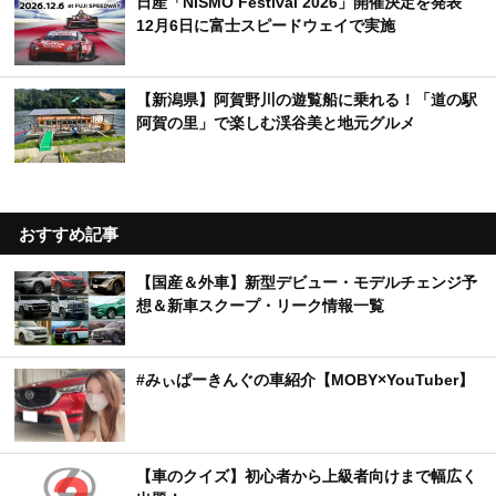
日産「NISMO Festival 2026」開催決定を発表
12月6日に富士スピードウェイで実施
【新潟県】阿賀野川の遊覧船に乗れる！「道の駅
阿賀の里」で楽しむ渓谷美と地元グルメ
おすすめ記事
【国産＆外車】新型デビュー・モデルチェンジ予
想＆新車スクープ・リーク情報一覧
#みぃぱーきんぐの車紹介【MOBY×YouTuber】
【車のクイズ】初心者から上級者向けまで幅広く