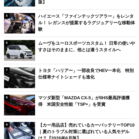
版】
ハイエース「ファインテックツアラー」をレンタ
5
ル！ レガンスが提案するラグジュアリーな移動体
験
ムーヴをユーロスポーツカスタム！ 日常の使いや
6
すさはそのままに、他とは違うスタイルへ
トヨタ「ハリアー」一部改良でHEV一本化 特別
7
仕様車ナイトシェードも進化
マツダ新型「MAZDA CX-5」がIIHS最高評価獲
8
得 米国安全性能「TSP+」を受賞
【カー用品店】売れているカーバッテリーTOP10
9
｜夏のトラブル対策に選ばれている人気モデル
は？【2026年6月版】