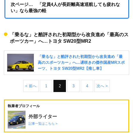
次ページ… 「定員4人が長距離高速巡航しても疲れな
い」なら最強の軽
「乗るな」と酷評された初期型から改良進め「最高のス
ポーツカー」へ…トヨタ SW20型MR2
< 前へ
1
2
3
4
次へ >
執筆者プロフィール
外部ライター
記事一覧はこちら >