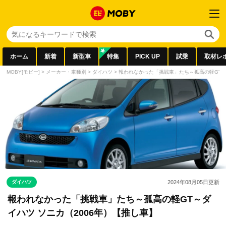
ホーム
新着
新型車
特集
PICK UP
試乗
取材レ
MOBY[モビー]
>
メーカー・車種別
>
ダイハツ
>
報われなかった「挑戦車」たち～孤高の軽GT～
ダイハツ
2024年08月05日
更新
報われなかった「挑戦車」たち～孤高の軽GT～ダ
イハツ ソニカ（2006年）【推し車】