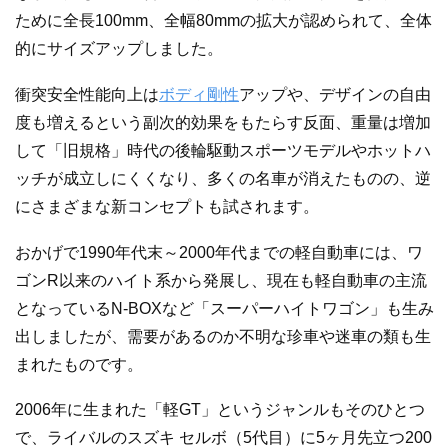
ために全長100mm、全幅80mmの拡大が認められて、全体
的にサイズアップしました。
衝突安全性能向上は
ボディ剛性
アップや、デザインの自由
度も増えるという副次的効果をもたらす反面、重量は増加
して「旧規格」時代の後輪駆動スポーツモデルやホットハ
ッチが成立しにくくなり、多くの名車が消えたものの、逆
にさまざまな新コンセプトも試されます。
おかげで1990年代末～2000年代までの軽自動車には、ワ
ゴンR以来のハイト系から発展し、現在も軽自動車の主流
となっているN-BOXなど「スーパーハイトワゴン」も生み
出しましたが、需要があるのか不明な珍車や迷車の類も生
まれたものです。
2006年に生まれた「軽GT」というジャンルもそのひとつ
で、ライバルのスズキ セルボ（5代目）に5ヶ月先立つ200