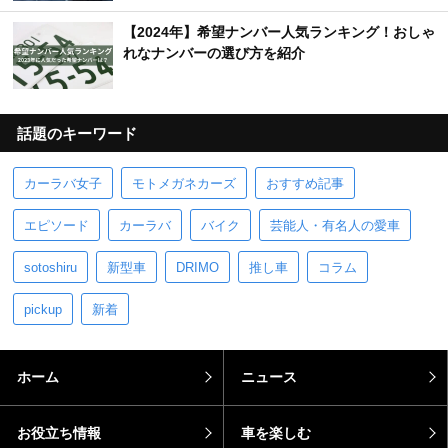
【2024年】希望ナンバー人気ランキング！おしゃ
れなナンバーの選び方を紹介
話題のキーワード
カーラバ女子
モトメガネカーズ
おすすめ記事
エピソード
カーラバ
バイク
芸能人・有名人の愛車
sotoshiru
新型車
DRIMO
推し車
コラム
pickup
新着
ホーム
ニュース
お役立ち情報
車を楽しむ