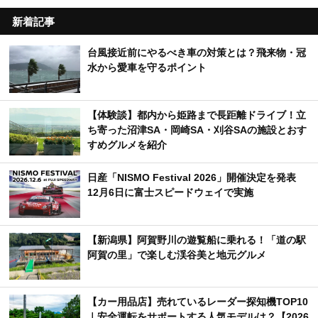
新着記事
台風接近前にやるべき車の対策とは？飛来物・冠
水から愛車を守るポイント
【体験談】都内から姫路まで長距離ドライブ！立
ち寄った沼津SA・岡崎SA・刈谷SAの施設とおす
すめグルメを紹介
日産「NISMO Festival 2026」開催決定を発表
12月6日に富士スピードウェイで実施
【新潟県】阿賀野川の遊覧船に乗れる！「道の駅
阿賀の里」で楽しむ渓谷美と地元グルメ
【カー用品店】売れているレーダー探知機TOP10
｜安全運転をサポートする人気モデルは？【2026