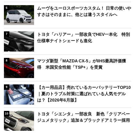
ムーヴをユーロスポーツカスタム！ 日常の使いや
6
すさはそのままに、他とは違うスタイルへ
トヨタ「ハリアー」一部改良でHEV一本化 特別
7
仕様車ナイトシェードも進化
マツダ新型「MAZDA CX-5」がIIHS最高評価獲
8
得 米国安全性能「TSP+」を受賞
【カー用品店】売れているカーバッテリーTOP10
9
｜夏のトラブル対策に選ばれている人気モデル
は？【2026年6月版】
トヨタ「シエンタ」一部改良 新色「クリアベー
10
ジュメタリック」追加＆ブラックドアミラー採用