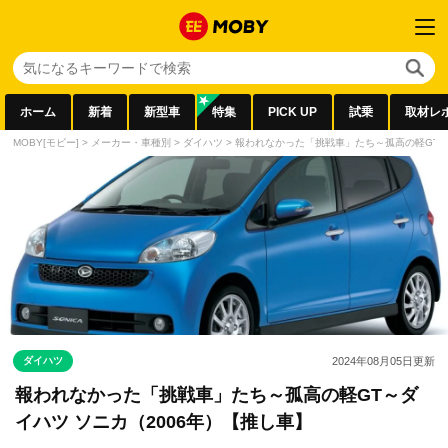
ホーム
新着
新型車
特集
PICK UP
試乗
取材レ
MOBY[モビー]
>
メーカー・車種別
>
ダイハツ
>
報われなかった「挑戦車」たち～孤高の軽GT～
ダイハツ
2024年08月05日
更新
報われなかった「挑戦車」たち～孤高の軽GT～ダ
イハツ ソニカ（2006年）【推し車】