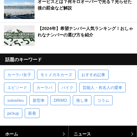
オービスとは？何キロオーバーで光る？光らせた
後の罰金など解説
【2024年】希望ナンバー人気ランキング！おしゃ
れなナンバーの選び方を紹介
話題のキーワード
カーラバ女子
モトメガネカーズ
おすすめ記事
エピソード
カーラバ
バイク
芸能人・有名人の愛車
sotoshiru
新型車
DRIMO
推し車
コラム
pickup
新着
ホーム
ニュース