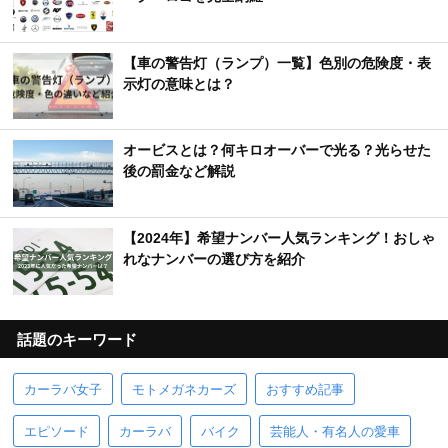
【車の警告灯（ランプ）一覧】色別の危険度・表
示灯の意味とは？
オービスとは？何キロオーバーで光る？光らせた
後の罰金など解説
【2024年】希望ナンバー人気ランキング！おしゃ
れなナンバーの選び方を紹介
話題のキーワード
カーラバ女子
モトメガネカーズ
おすすめ記事
エピソード
カーラバ
バイク
芸能人・有名人の愛車