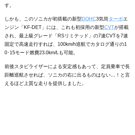
す。
しかも、このソニカが初搭載の新型
DOHC
3気筒
ターボ
エ
ンジン「KF-DET」には、これも初採用の新型
CVT
が搭載
され、最上級グレード「RSリミテッド」の7速CVTを7速
固定で高速走行すれば、100km/h巡航でカタログ通りの1
0･15モード燃費23.0km/Lも可能。
前後スタビライザーによる安定感もあって、定員乗車で長
距離巡航させれば、ソニカの右に出るものはない…！と言
えるほど上質な走りを提供しました。