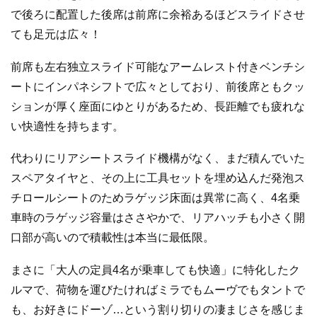
で後ろに配置した後席は前席に余裕あるほどスライドさせ
ても足元は広々！
前席も左右独立スライド可能なアームレスト付きベンチシ
ートにインパネシフトで広々としており、前後席ともクッ
ションが厚く座面にゆとりがあるため、長距離でも疲れな
い快適性を持ちます。
代わりにリアシートスライド機構がなく、まだ積んでいた
スペアタイヤと、その上に工具セットを埋め込んだ発泡ス
チロールシートのためラゲッジ床面は異常に高く、4名乗
車時のラゲッジ容量はささやかで、リアハッチも小さく開
口部が高いので積載性は本当に最低限。
まさに「大人の定員4名が乗車しても快適」に特化したク
ルマで、荷物を運びたければミラでもムーヴでもタントで
も、お好きにドーゾ…という割り切りの凄まじさを感じま