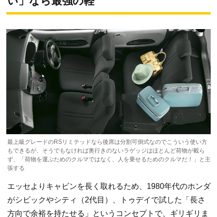
い」なら最強の軽
最上級グレードのRSリミテッドなら後席は分割可倒式なのでこういう使い方
もできるが、そうでもなければ奥行きのないラゲッジはほとんど荷物が載ら
ず、「荷物を運ぶためのクルマではなく、人を乗せるためのクルマだ！」と主
張する
エッセよりキャビンを長く取れるため、1980年代のホンダ
がシビックやシティ（2代目）、トゥデイで試した「長さ
方向で余裕を持たせる」というコンセプトで、ギリギリま