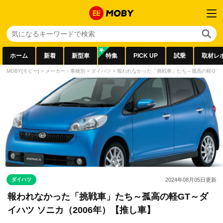
ホーム
新着
新型車
特集
PICK UP
試乗
取材レ
MOBY[モビー]
>
メーカー・車種別
>
ダイハツ
>
報われなかった「挑戦車」たち～孤高の軽GT～
ダイハツ
2024年08月05日
更新
報われなかった「挑戦車」たち～孤高の軽GT～ダ
イハツ ソニカ（2006年）【推し車】