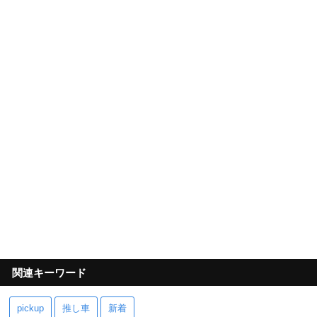
関連キーワード
pickup
推し車
新着