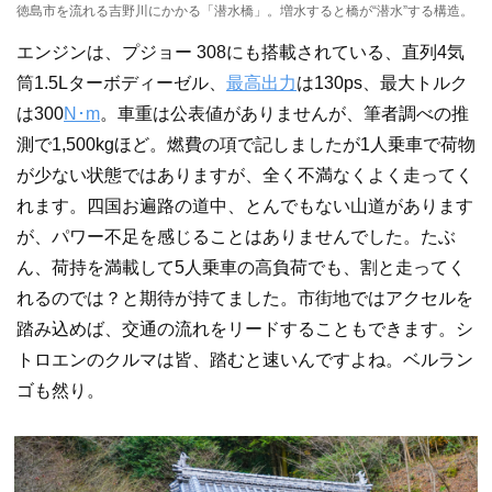
徳島市を流れる吉野川にかかる「潜水橋」。増水すると橋が“潜水”する構造。
エンジンは、プジョー 308にも搭載されている、直列4気
筒1.5Lターボディーゼル、
最高出力
は130ps、最大トルク
は300
N･m
。車重は公表値がありませんが、筆者調べの推
測で1,500kgほど。燃費の項で記しましたが1人乗車で荷物
が少ない状態ではありますが、全く不満なくよく走ってく
れます。四国お遍路の道中、とんでもない山道があります
が、パワー不足を感じることはありませんでした。たぶ
ん、荷持を満載して5人乗車の高負荷でも、割と走ってく
れるのでは？と期待が持てました。市街地ではアクセルを
踏み込めば、交通の流れをリードすることもできます。シ
トロエンのクルマは皆、踏むと速いんですよね。ベルラン
ゴも然り。