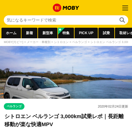
ホーム
新着
新型車
特集
PICK UP
試乗
取材レ
MOBY[モビー]
>
メーカー・車種別
>
シトロエン
>
ベルランゴ
>
シトロエン ベルランゴ 3,00
ベルランゴ
2020年02月24日
更新
シトロエン ベルランゴ 3,000km試乗レポ｜長距離
移動が楽な快適MPV