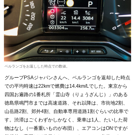
ベルランゴをお返しした時点での数値。
グループPSAジャパンさんへ、ベルランゴを返却した時点
での平均時速は22kmで燃費は14.4km/Lでした。東京から
四国お遍路の1番札所「霊山寺（りょうざんじ）」のある
徳島県鳴門市までは高速道路、それ以降は、市街地2割、
山岳路2割、郊外4割、自動車専用道路1割ぐらいの比率で
す。渋滞はごくわずかしかなく、乗車は1人、たいした荷
物はなし（一番重いものが布団）、エアコンはONですが