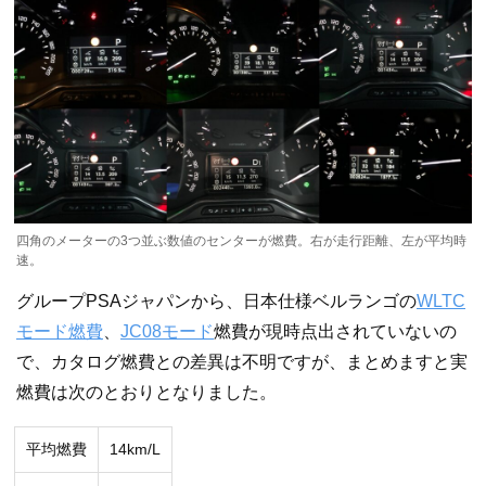
四角のメーターの3つ並ぶ数値のセンターが燃費。右が走行距離、左が平均時
速。
グループPSAジャパンから、日本仕様ベルランゴの
WLTC
モード燃費
、
JC08モード
燃費が現時点出されていないの
で、カタログ燃費との差異は不明ですが、まとめますと実
燃費は次のとおりとなりました。
平均燃費
14km/L