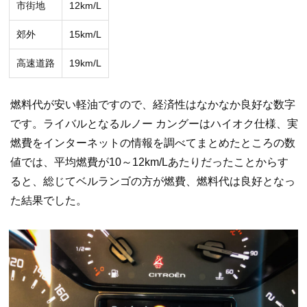
市街地
12km/L
郊外
15km/L
高速道路
19km/L
燃料代が安い軽油ですので、経済性はなかなか良好な数字
です。ライバルとなるルノー カングーはハイオク仕様、実
燃費をインターネットの情報を調べてまとめたところの数
値では、平均燃費が10～12km/Lあたりだったことからす
ると、総じてベルランゴの方が燃費、燃料代は良好となっ
た結果でした。