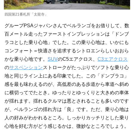
四国第21番札所「太龍寺」
グループPSAジャパンさんでベルランゴをお借りして、数
百メートル走ったファーストインプレッションは「ドンブ
ラコとした乗り心地」でした。この乗り心地は、いかにも
コンフォート＝快適さを追求するシトロエンらしいおおら
かな乗り心地です。
SUV
のC5エアクロス、
C3エアクロス
の
サスペンション
ストロークがたっぷりでソフトな乗り心
地と同じライン上にある印象でした。この「ドンブラコ」
感を最も味わえるのが、高低差のある歩道から車道へ斜め
に横切ってでたとき。ゆったりとゆっくりと大きめの車体
が揺れます。揺れるクルマは悪とされることも多いのです
が、ベルランゴの揺れ方は「良」です。ただ、乗り心地は
人の好みがわかれるところ。しっかりカッチリとした乗り
心地を好む方がどう感じるかは、微妙なところでしょう。