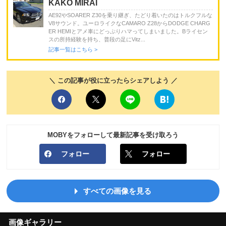
KAKO MIRAI
AE92やSOARER Z30を乗り継ぎ、たどり着いたのはトルクフルな
V8サウンド。ユーロライクなCAMARO Z28からDODGE CHARG
ER HEMIとアメ車にどっぷりハマってしまいました。Bライセン
スの所持経験を持ち、普段の足にVitz...
記事一覧はこちら >
＼ この記事が役に立ったらシェアしよう ／
MOBYをフォローして最新記事を受け取ろう
フォロー
フォロー
すべての画像を見る
画像ギャラリー