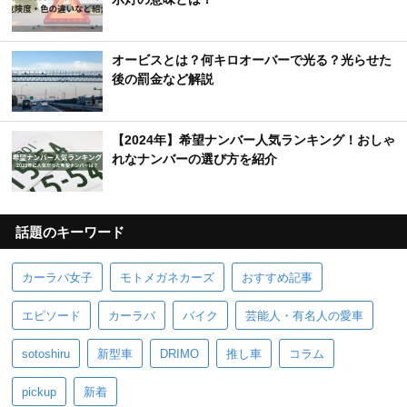
オービスとは？何キロオーバーで光る？光らせた
後の罰金など解説
【2024年】希望ナンバー人気ランキング！おしゃ
れなナンバーの選び方を紹介
話題のキーワード
カーラバ女子
モトメガネカーズ
おすすめ記事
エピソード
カーラバ
バイク
芸能人・有名人の愛車
sotoshiru
新型車
DRIMO
推し車
コラム
pickup
新着