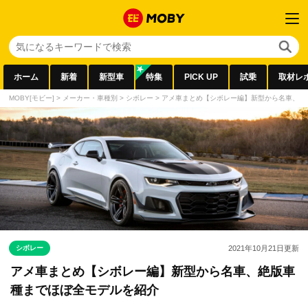
ホーム
新着
新型車
特集
PICK UP
試乗
取材レ
MOBY[モビー]
>
メーカー・車種別
>
シボレー
>
アメ車まとめ【シボレー編】新型から名車、絶
シボレー
2021年10月21日
更新
アメ車まとめ【シボレー編】新型から名車、絶版車
種までほぼ全モデルを紹介