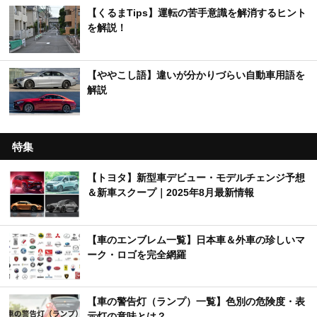
【くるまTips】運転の苦手意識を解消するヒント
を解説！
【ややこし語】違いが分かりづらい自動車用語を
解説
特集
【トヨタ】新型車デビュー・モデルチェンジ予想
＆新車スクープ｜2025年8月最新情報
【車のエンブレム一覧】日本車＆外車の珍しいマ
ーク・ロゴを完全網羅
【車の警告灯（ランプ）一覧】色別の危険度・表
示灯の意味とは？