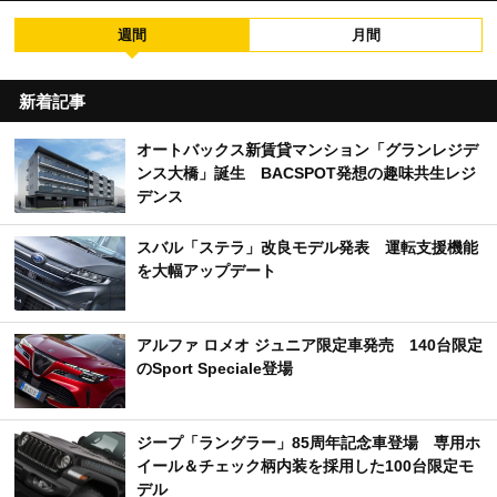
週間
月間
新着記事
オートバックス新賃貸マンション「グランレジデ
ンス大橋」誕生 BACSPOT発想の趣味共生レジ
デンス
スバル「ステラ」改良モデル発表 運転支援機能
を大幅アップデート
アルファ ロメオ ジュニア限定車発売 140台限定
のSport Speciale登場
ジープ「ラングラー」85周年記念車登場 専用ホ
イール＆チェック柄内装を採用した100台限定モ
デル