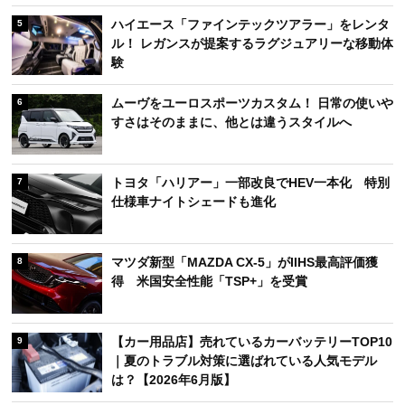
ハイエース「ファインテックツアラー」をレンタ
5
ル！ レガンスが提案するラグジュアリーな移動体
験
ムーヴをユーロスポーツカスタム！ 日常の使いや
6
すさはそのままに、他とは違うスタイルへ
トヨタ「ハリアー」一部改良でHEV一本化 特別
7
仕様車ナイトシェードも進化
マツダ新型「MAZDA CX-5」がIIHS最高評価獲
8
得 米国安全性能「TSP+」を受賞
【カー用品店】売れているカーバッテリーTOP10
9
｜夏のトラブル対策に選ばれている人気モデル
は？【2026年6月版】