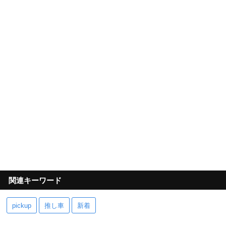
関連キーワード
pickup
推し車
新着