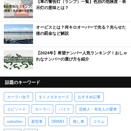
【車の警告灯（ランプ）一覧】色別の危険度・表
示灯の意味とは？
オービスとは？何キロオーバーで光る？光らせた
後の罰金など解説
【2024年】希望ナンバー人気ランキング！おしゃ
れなナンバーの選び方を紹介
話題のキーワード
カーラバ女子
モトメガネカーズ
おすすめ記事
エピソード
カーラバ
バイク
芸能人・有名人の愛車
sotoshiru
新型車
DRIMO
推し車
コラム