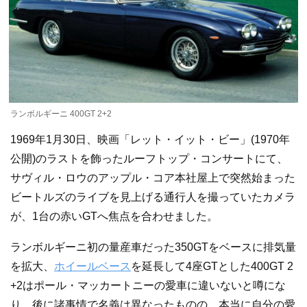
ランボルギーニ 400GT 2+2
1969年1月30日、映画「レット・イット・ビー」(1970年
公開)のラストを飾ったルーフトップ・コンサートにて、
サヴィル・ロウのアップル・コア本社屋上で突然始まった
ビートルズのライブを見上げる通行人を撮っていたカメラ
が、1台の赤いGTへ焦点を合わせました。
ランボルギーニ初の量産車だった350GTをベースに排気量
を拡大、
ホイールベース
を延長して4座GTとした400GT 2
+2はポール・マッカートニーの愛車に違いないと噂にな
り、後に諸事情で名義は異なったものの、本当に自分の愛