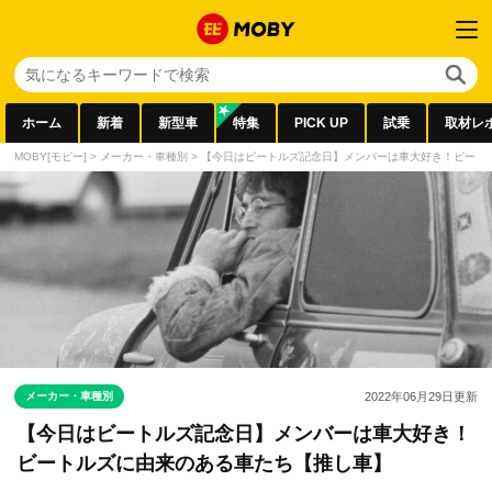
ホーム
新着
新型車
特集
PICK UP
試乗
取材レ
MOBY[モビー]
>
メーカー・車種別
>
【今日はビートルズ記念日】メンバーは車大好き！ビート
メーカー・車種別
2022年06月29日
更新
【今日はビートルズ記念日】メンバーは車大好き！
ビートルズに由来のある車たち【推し車】