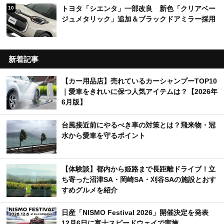
トヨタ「シエンタ」一部改良 新色「クリアベー
10
ジュメタリック」追加＆ブラックドアミラー採用
新着記事
【カー用品店】売れているカーシャンプーTOP10
｜愛車をきれいに保つ人気アイテムは？【2026年
6月版】
台風接近前にやるべき車の対策とは？飛来物・冠
水から愛車を守るポイント
【体験談】都内から姫路まで長距離ドライブ！立
ち寄った沼津SA・岡崎SA・刈谷SAの施設とおす
すめグルメを紹介
日産「NISMO Festival 2026」開催決定を発表
12月6日に富士スピードウェイで実施