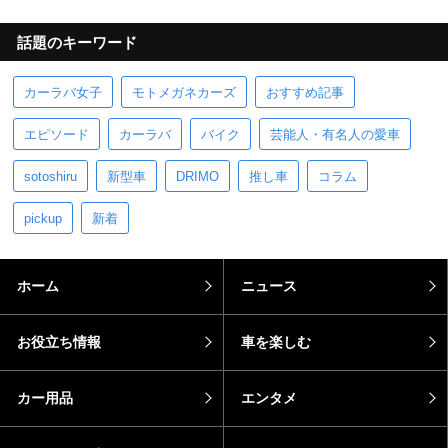
話題のキーワード
カーラバ女子
モトメガネカーズ
おすすめ記事
エピソード
カーラバ
バイク
芸能人・有名人の愛車
sotoshiru
新型車
DRIMO
推し車
コラム
pickup
新着
ホーム
ニュース
お役立ち情報
車を楽しむ
カー用品
エンタメ