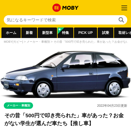
ホーム
新着
新型車
特集
PICK UP
試乗
取材レ
MOBY[モビー]
>
メーカー・車種別
>
その昔「500円で叩き売られた」車があった？お金がない
メーカー・車種別
2022年04月23日
更新
その昔「500円で叩き売られた」車があった？お金
がない学生が選んだ車たち【推し車】