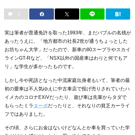
0
実は筆者が普通免許を取った1993年、まだバブルの名残が
あったうえに、「地方都市の社長2世が通うちょっとした
お坊ちゃん大学」だったので、新車の80スープラやスカイ
ラインGT-Rなど、「NSX以外の国産車はわりと何でもア
リ」な学生が多かったものです。
しかし今や死語となった中流家庭出身者もいて、筆者の最
初の愛車は不人気ゆえに中古車店で投げ売りされていたハ
イメカのコロナEXiVだったり、遊び車は先輩からタダで
もらったミラ
ターボ
だったりと、それなりの貧乏カーライ
フではありました。
その頃、さらにお金はないけどなんとか車を買っていた学