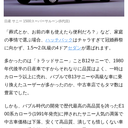
日産 サニー 1500スーパーサルーン(6代目)
「葬式とか、お前の車も使えたら便利だろ？」など、家庭
の事情で選ぶ場合、
ハッチバック
はチャラすぎて冠婚葬祭
に向かず、1.5〜2.0L級の4ドア
セダン
が選ばれます。
多かったのは「トラッドサニー」ことB12サニーで、1980
年代後半の日産車ですからそれなりに品質はよく、一時は
カローラ以上に売れ、バブルでB13サニーや高級な車に乗
り換えたユーザーが多かったのか、中古車店でもタマ数は
豊富でした。
しかも、バブル時代の開発で歴代最高の高品質を誇ったE1
00系カローラ(1991年発売)に押されたサニー人気の凋落で
中古車価格は下落、安くて高品質、潰しても惜しくない車