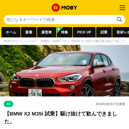
ホーム
新着
新型車
特集
PICK UP
試乗
取材レ
MOBY[モビー]
>
メーカー・車種別
>
BMW
>
X2
>
【BMW X2 M35i 試乗】駆け抜けて歓んで
X2
2019年08月27日
更新
【BMW X2 M35i 試乗】駆け抜けて歓んできまし
た。