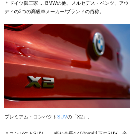
＊ドイツ御三家 … BMWの他、メルセデス・ベンツ、アウ
ディの3つの高級車メーカー/ブランドの俗称。
プレミアム・コンパクト
SUV
の「X2」、
＊コンパクトSUV … 概ね全長4,400mm以下のSUV。全