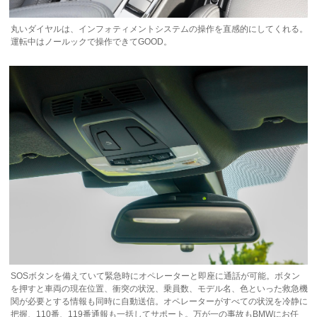
丸いダイヤルは、インフォティメントシステムの操作を直感的にしてくれる。
運転中はノールックで操作できてGOOD。
SOSボタンを備えていて緊急時にオペレーターと即座に通話が可能。ボタン
を押すと車両の現在位置、衝突の状況、乗員数、モデル名、色といった救急機
関が必要とする情報も同時に自動送信。オペレーターがすべての状況を冷静に
把握、110番、119番通報も一括してサポート。万が一の事故もBMWにお任