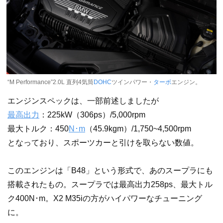
“M Performance”2.0L 直列4気筒
DOHC
ツインパワー・
ターボ
エンジン。
エンジンスペックは、一部前述しましたが
最高出力
：225kW（306ps）/5,000rpm
最大トルク：450
N･m
（45.9kgm）/1,750~4,500rpm
となっており、スポーツカーと引けを取らない数値。
このエンジンは「B48」という形式で、あのスープラにも
搭載されたもの。スープラでは最高出力258ps、最大トル
ク400N･m。X2 M35iの方がハイパワーなチューニング
に。