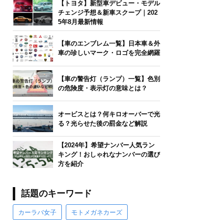
【トヨタ】新型車デビュー・モデル
チェンジ予想＆新車スクープ｜202
5年8月最新情報
【車のエンブレム一覧】日本車＆外
車の珍しいマーク・ロゴを完全網羅
【車の警告灯（ランプ）一覧】色別
の危険度・表示灯の意味とは？
オービスとは？何キロオーバーで光
る？光らせた後の罰金など解説
【2024年】希望ナンバー人気ラン
キング！おしゃれなナンバーの選び
方を紹介
話題のキーワード
カーラバ女子
モトメガネカーズ