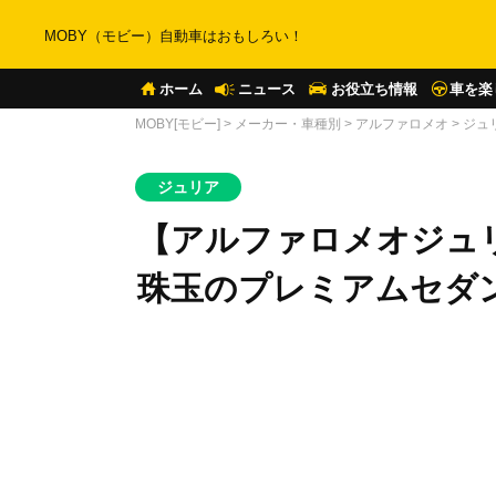
MOBY（モビー）自動車はおもしろい！
ホーム
ニュース
お役立ち情報
車を楽
MOBY[モビー]
>
メーカー・車種別
>
アルファロメオ
>
ジュ
ジュリア
【アルファロメオジュ
珠玉のプレミアムセダ