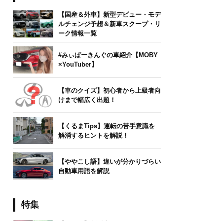
【国産＆外車】新型デビュー・モデ
ルチェンジ予想＆新車スクープ・リ
ーク情報一覧
#みぃぱーきんぐの車紹介【MOBY
×YouTuber】
【車のクイズ】初心者から上級者向
けまで幅広く出題！
【くるまTips】運転の苦手意識を
解消するヒントを解説！
【ややこし語】違いが分かりづらい
自動車用語を解説
特集