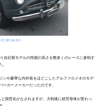
 CC BY-SA 3.0
より自社製モデルの性能の高さを数多くのレースに参戦す
た。
ジンや豪華な内外装をほどこしたアルファロメオのモデ
パーカーメーカーだったのです。
もと国営化がなされますが、大戦後に経営母体が変わっ
す。