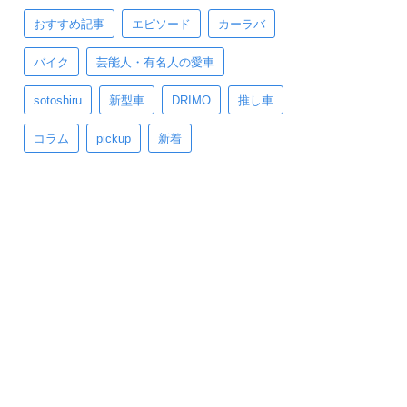
おすすめ記事
エピソード
カーラバ
バイク
芸能人・有名人の愛車
sotoshiru
新型車
DRIMO
推し車
コラム
pickup
新着