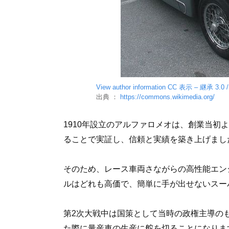
View author information
CC 表示 – 継承 3.0 /
出典 ：
https://commons.wikimedia.org/
1910年設立のアルファロメオは、創業当初
ることで実証し、信頼と実績を築き上げまし
そのため、レース車両さながらの高性能エン
ルはどれも高価で、簡単に手が出せないスー
第2次大戦中は国策として当時の政権主導の
た際に量産車の生産に舵を切ることになりま