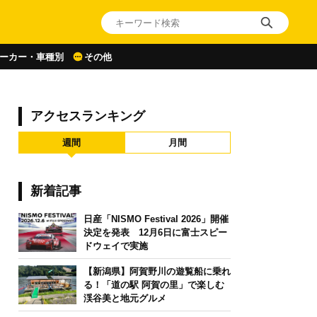
ーカー・車種別
その他
アクセスランキング
週間
月間
新着記事
日産「NISMO Festival 2026」開催
決定を発表 12月6日に富士スピー
ドウェイで実施
【新潟県】阿賀野川の遊覧船に乗れ
る！「道の駅 阿賀の里」で楽しむ
渓谷美と地元グルメ