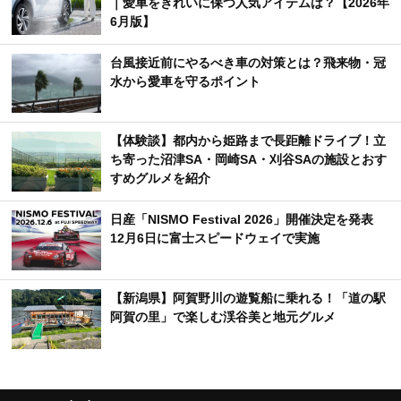
｜愛車をきれいに保つ人気アイテムは？【2026年
6月版】
台風接近前にやるべき車の対策とは？飛来物・冠
水から愛車を守るポイント
【体験談】都内から姫路まで長距離ドライブ！立
ち寄った沼津SA・岡崎SA・刈谷SAの施設とおす
すめグルメを紹介
日産「NISMO Festival 2026」開催決定を発表
12月6日に富士スピードウェイで実施
【新潟県】阿賀野川の遊覧船に乗れる！「道の駅
阿賀の里」で楽しむ渓谷美と地元グルメ