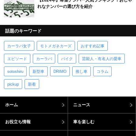
【2024年】希望ナンバー人気ランキング！おしゃ
れなナンバーの選び方を紹介
話題のキーワード
カーラバ女子
モトメガネカーズ
おすすめ記事
エピソード
カーラバ
バイク
芸能人・有名人の愛車
sotoshiru
新型車
DRIMO
推し車
コラム
pickup
新着
ホーム
ニュース
お役立ち情報
車を楽しむ