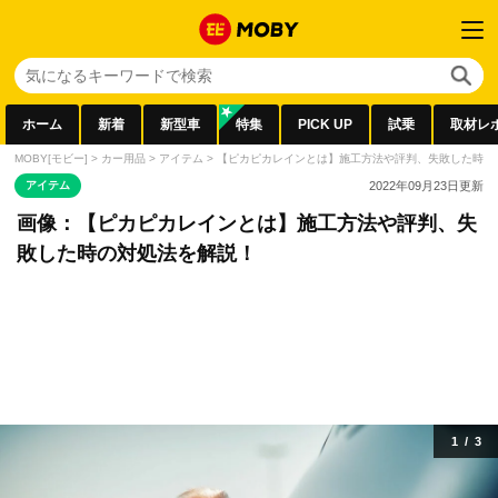
ホーム
新着
新型車
特集
PICK UP
試乗
取材レ
MOBY[モビー]
>
カー用品
>
アイテム
>
【ピカピカレインとは】施工方法や評判、失敗した時の
アイテム
2022年09月23日
更新
画像：【ピカピカレインとは】施工方法や評判、失
敗した時の対処法を解説！
1
/
3